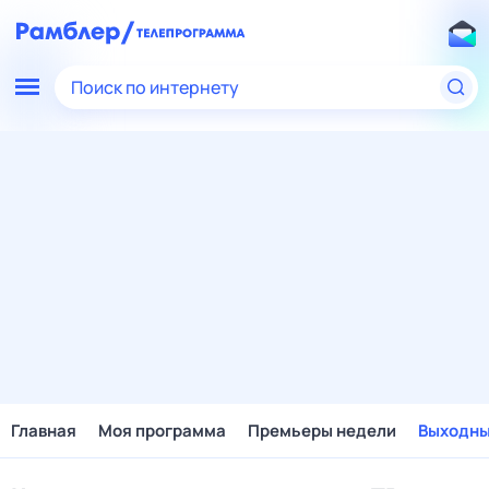
Поиск по интернету
Главная
Моя программа
Премьеры недели
Выходн