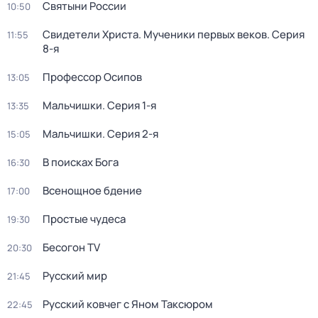
Святыни России
10:50
Свидетели Христа. Мученики первых веков
. Серия
11:55
8-я
Профессор Осипов
13:05
Мальчишки
. Серия 1-я
13:35
Мальчишки
. Серия 2-я
15:05
В поисках Бога
16:30
Всенощное бдение
17:00
Простые чудеca
19:30
Бесогон TV
20:30
Русский мир
21:45
Русский ковчег с Яном Таксюром
22:45