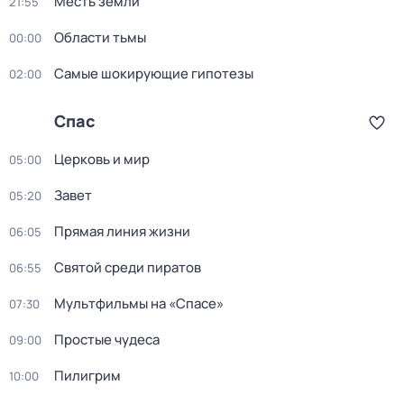
Месть земли
21:55
Области тьмы
00:00
Самые шoкиpующие гипотезы
02:00
Спас
Церковь и мир
05:00
Завет
05:20
Прямая линия жизни
06:05
Святой среди пиратов
06:55
Мультфильмы нa «Спаcе»
07:30
Простые чудеca
09:00
Пилигрим
10:00