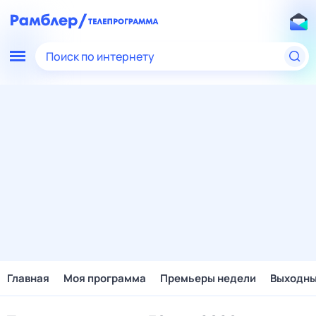
Поиск по интернету
Главная
Моя программа
Премьеры недели
Выходн