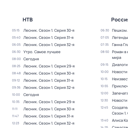
НТВ
Росси
Лесник
. Сезон 1
. Серия 30-я
Пешком..
05:15
06:30
Лесник
. Сезон 1
. Серия 31-я
Легенды
05:40
07:05
Лесник
. Сезон 1
. Серия 32-я
Ганна Гл
06:05
07:35
Утро. Самое лучшее
Роман в
06:30
08:50
мира
Сегодня
08:00
Диалоги
09:15
Лесник
. Сезон 1
. Серия 29-я
08:25
Новости
10:00
Лесник
. Сезон 1
. Серия 30-я
08:48
Неизвес
10:15
Лесник
. Сезон 1
. Серия 31-я
09:12
Приключ
10:55
Лесник
. Сезон 1
. Серия 32-я
09:36
Запечат
12:00
Сегодня
10:00
Новости
12:30
Лесник
. Сезон 1
. Серия 29-я
10:35
Создате
12:45
Лесник
. Сезон 1
. Серия 30-я
11:11
Сезон 1
.
Лесник
. Сезон 1
. Серия 31-я
11:47
Алиса К
13:40
Лесник
. Сезон 1
. Серия 32-я
12:23
Следств
14:25