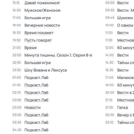
Давай поженимся!
Вести
15:15
09:00
Мужское/Женское
Вести. 
16:05
09:30
Большая игра
Шумсем 
17:00
09:45
Вечерние новости
О самом
18:00
10:00
Время покажет
Вести
18:30
11:00
Пусть говорят
Местное
19:50
11:30
Время
60 мину
21:00
12:00
Минута тишины
. Сезон 1
. Серия 8-я
Вести
22:00
14:00
Большая игра
Тайны с
22:55
14:30
Шоу Вована и Лексуса
Вести
23:55
16:30
Подкаст.Лаб
Малахов
01:00
17:00
Подкаст.Лаб
60 мину
01:35
18:00
Подкаст.Лаб
Вести в 
02:10
20:00
Подкаст.Лаб
Местное
02:50
21:10
Новости
Галка
03:00
21:30
Подкаст.Лаб
Вечер с
03:05
00:35
Подкаст.Лаб
Тайны с
03:30
03:10
Подкаст.Лаб
04:20