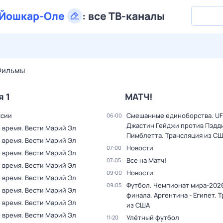
Йошкар-Оле
:
все ТВ-каналы
29 июл,
ср
30 июл,
чт
31 июл,
пт
1 авг,
сб
2 авг,
вс
Фильмы
я 1
МАТЧ!
ссии
Смешанные единоборства. UF
06:00
Джастин Гейджи против Пэдд
 время. Вести Марий Эл
Пимблетта. Трансляция из С
 время. Вести Марий Эл
Новости
07:00
 время. Вести Марий Эл
Все на Матч!
07:05
 время. Вести Марий Эл
Новости
09:00
 время. Вести Марий Эл
Футбол. Чемпионат мира-2026
09:05
 время. Вести Марий Эл
финала. Аргентина - Египет. 
 время. Вести Марий Эл
из США
 время. Вести Марий Эл
Улётный футбол
11:20