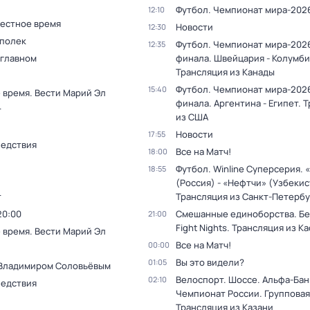
Футбол. Чемпионат мира-202
12:10
Местное время
Новости
12:30
полек
Футбол. Чемпионат мира-2026
12:35
 главном
финала. Швейцария - Колумби
Трансляция из Канады
Футбол. Чемпионат мира-2026
15:40
 время. Вести Марий Эл
финала. Аргентина - Египет. 
т
из США
Новости
17:55
ледствия
Все на Матч!
18:00
Футбол. Winline Суперсерия. 
18:55
(Россия) - «Нефтчи» (Узбекис
т
Трансляция из Санкт-Петербу
20:00
Смешанные единоборства. Бе
21:00
Fight Nights. Трансляция из К
 время. Вести Марий Эл
Все на Матч!
00:00
Вы это видели?
01:05
 Владимиром Соловьёвым
Велоспорт. Шоссе. Альфа-Бан
02:10
ледствия
Чемпионат России. Групповая
Трансляция из Казани