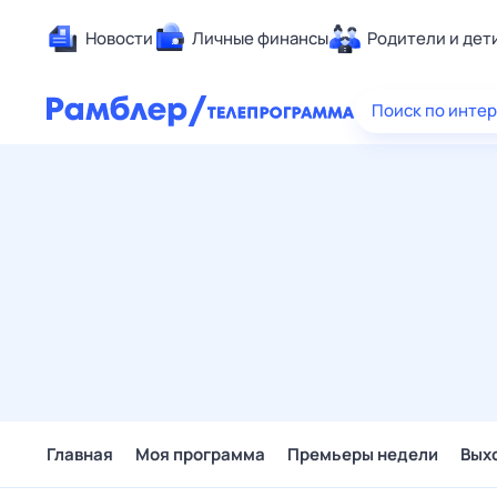
Новости
Личные финансы
Родители и дет
Здоровье
Поиск по инте
Развлечен
Дом и уют
Спорт
Карьера
Авто
Технологи
Жизненные
Сберегаем
Гороскопы
Главная
Моя программа
Премьеры недели
Вых