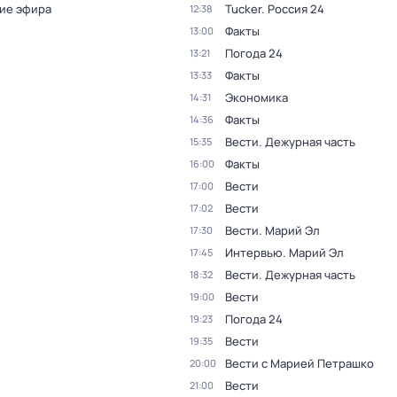
ие эфира
Tucker. Россия 24
12:38
Факты
13:00
Погода 24
13:21
Факты
13:33
Экономика
14:31
Факты
14:36
Вести. Дежурная часть
15:35
Факты
16:00
Вести
17:00
Вести
17:02
Вести. Марий Эл
17:30
Интервью. Марий Эл
17:45
Вести. Дежурная часть
18:32
Вести
19:00
Погода 24
19:23
Вести
19:35
Вести с Марией Петрашко
20:00
Вести
21:00