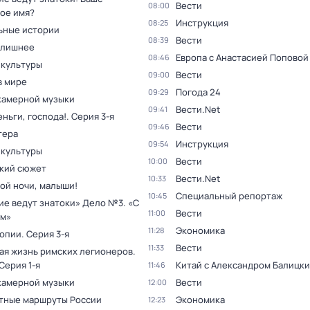
Вести
08:00
ое имя?
Инструкция
08:25
ьные истории
Вести
08:39
 лишнее
Европа с Анастасией Поповой
08:46
 культуры
Вести
09:00
в мире
Погода 24
09:29
камерной музыки
Вести.Net
09:41
ньги, господа!
. Серия 3-я
Вести
09:46
тера
Инструкция
09:54
 культуры
Вести
10:00
кий сюжет
Вести.Net
10:33
ой ночи, малыши!
Специальный репортаж
10:45
ие ведут знатоки» Дело №3. «С
Вести
11:00
м»
Экономика
11:28
топии
. Серия 3-я
Вести
11:33
ая жизнь римских легионеров
.
 Серия 1-я
Китай с Александром Балицк
11:46
камерной музыки
Вести
12:00
тные маршруты России
Экономика
12:23