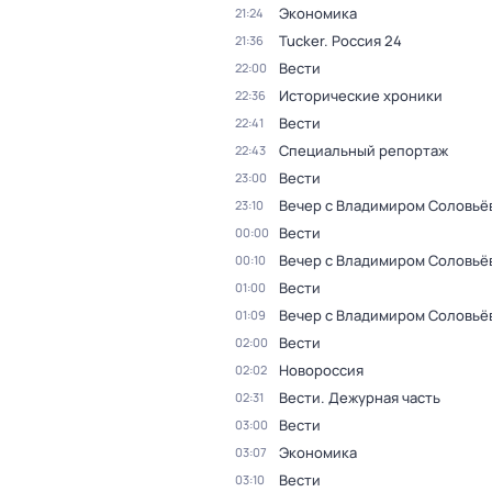
Экономика
21:24
Tucker. Россия 24
21:36
Вести
22:00
Исторические хроники
22:36
Вести
22:41
Специальный репортаж
22:43
Вести
23:00
Вечер с Владимиром Соловьё
23:10
Вести
00:00
Вечер с Владимиром Соловьё
00:10
Вести
01:00
Вечер с Владимиром Соловьё
01:09
Вести
02:00
Новороссия
02:02
Вести. Дежурная часть
02:31
Вести
03:00
Экономика
03:07
Вести
03:10