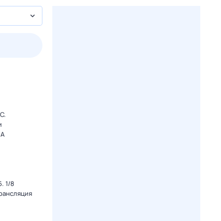
3 авг,
пн
4 авг,
вт
5 авг,
ср
6 авг,
чт
Вчера
Сегодня
C.
и
ША
. 1/8
Трансляция