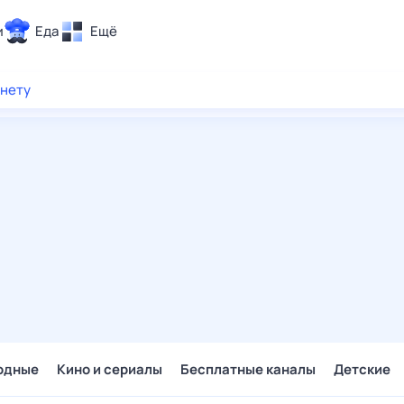
и
Еда
Ещё
Почта
рнету
ия и отдых
Поиск
Погода
ТВ-программа
и и тренды
 ситуации
 вместе
Помощь
одные
Кино и сериалы
Бесплатные каналы
Детские