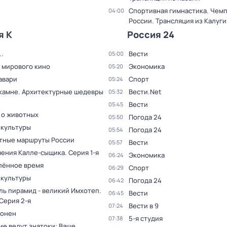
Спортивная гимнастика. Чем
04:00
России. Трансляция из Калуги
я К
Россия 24
.
Вести
05:00
 мирового кино
Экономика
05:20
авари
Спорт
05:24
 камне. Архитектурные шедевры
Вести.Net
05:32
Вести
05:45
 о животных
Погода 24
05:50
 культуры
Погода 24
05:54
тные маршруты России
Вести
05:57
ения Калле-сыщика
. Серия 1-я
Экономика
06:24
лённое время
Спорт
06:29
 культуры
Погода 24
06:42
ль пирамид - великий Имхотеп
.
Вести
06:45
 Серия 2-я
Вести в 9
07:24
оонен
5-я студия
07:38
ие ведут знатоки: Ваше