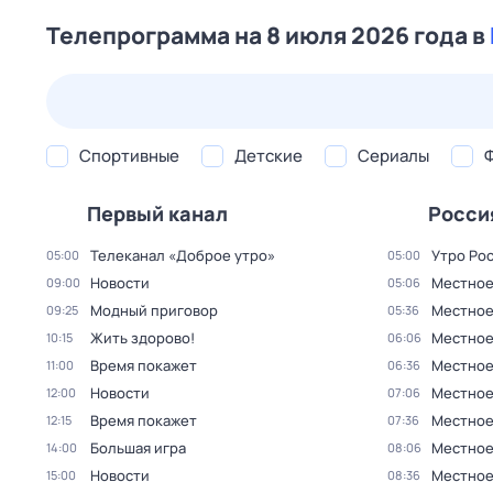
Телепрограмма на 8 июля 2026 года в
25 июл,
сб
26 июл,
вс
27 июл,
пн
28 июл,
вт
Спортивные
Детские
Сериалы
Первый канал
Росси
Телеканал «Доброе утро»
Утро Ро
05:00
05:00
Новости
Местное
09:00
05:06
Модный приговор
Местное
09:25
05:36
Жить здорово!
Местное
10:15
06:06
Время покажет
Местное
11:00
06:36
Новости
Местное
12:00
07:06
Время покажет
Местное
12:15
07:36
Большая игра
Местное
14:00
08:06
Новости
Местное
15:00
08:36