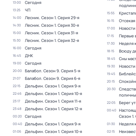
Сегодня
13:00
подлинн
ЧП
13:25
Кристал
15:55
Лесник
. Сезон 1
. Серия 29-я
14:00
Отсекая
16:15
Лесник
. Сезон 1
. Серия 30-я
14:30
Новости
17:00
Лесник
. Сезон 1
. Серия 31-я
15:00
Первые 
17:15
Лесник
. Сезон 1
. Серия 32-я
15:30
Неделя 
17:30
Сегодня
16:00
Всюду де
18:15
ДНК
16:45
Сны мас
18:45
Сегодня
19:00
Новости
19:30
Балабол
. Сезон 9
. Серия 5-я
20:00
Библейс
19:45
Балабол
. Сезон 9
. Серия 6-я
21:07
Спокойн
20:15
Дельфин
. Сезон 1
. Серия 9-я
22:15
Следств
20:30
Дельфин
. Сезон 1
. Серия 10-я
22:46
поличны
Дельфин
. Сезон 1
. Серия 11-я
23:17
Берег у
22:05
Дельфин
. Сезон 1
. Серия 12-я
23:48
Настоящ
00:40
Сегодня
Сезон 1
.
00:20
Дельфин
. Сезон 1
. Серия 9-я
Неделя 
00:40
01:30
Дельфин
. Сезон 1
. Серия 10-я
Неизвес
01:06
02:15