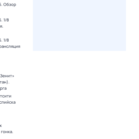
6. Обзор
. 1/8
я.
. 1/8
Трансляция
«Зенит»
тан).
рга
тсити
аспийска
к
 гонка.