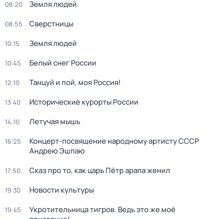
Земля людей
08:20
Сверстницы
08:55
Земля людей
10:15
Белый снег России
10:45
Танцуй и пой, моя Россия!
12:10
Исторические курорты России
13:40
Летучая мышь
14:10
Концерт-посвящение народному артисту СССР
16:25
Андрею Эшпаю
Сказ про то, как царь Пётр арапа женил
17:50
Новости культуры
19:30
Укротительница тигров. Ведь это же моё
19:45