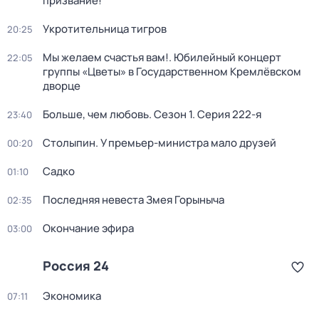
призвание!
Укротительница тигров
20:25
Мы желаем счастья вам!. Юбилейный концерт
22:05
группы «Цветы» в Государственном Кремлёвском
дворце
Больше, чем любовь
. Сезон 1
. Серия 222-я
23:40
Столыпин. У премьер-министра мало друзей
00:20
Садко
01:10
Последняя невеста Змея Горыныча
02:35
Окончание эфира
03:00
Россия 24
Экономика
07:11