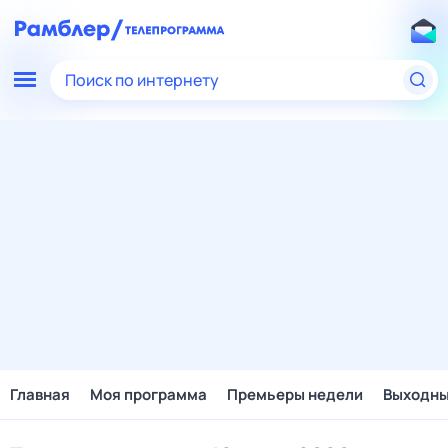
Поиск по интернету
Главная
Моя программа
Премьеры недели
Выходн