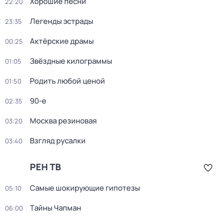
Хорошие песни
22:20
Легенды эстрады
23:35
Актёрские драмы
00:25
Звёздные килограммы
01:05
Родить любой ценой
01:50
90-е
02:35
Москва резиновая
03:20
Взгляд русалки
03:40
РЕН ТВ
Самые шoкиpующие гипотезы
05:10
Тaйны Чапман
06:00