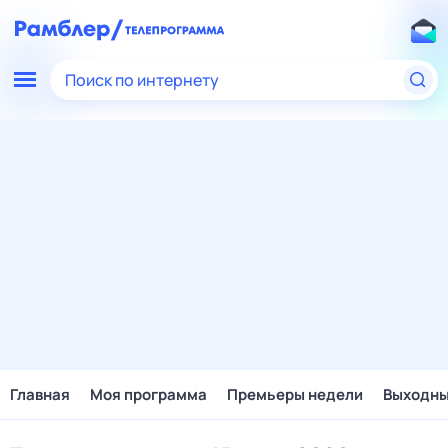
Поиск по интернету
Главная
Моя программа
Премьеры недели
Выходн