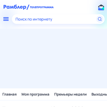
Поиск по интернету
Главная
Моя программа
Премьеры недели
Выходн