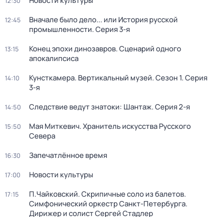
Новости культуры
12:30
Вначале было дело... или История русской
12:45
промышленности
. Серия 3-я
Конец эпохи динозавров. Сценарий одного
13:15
апокалипсиса
Кунсткамера. Вертикальный музей
. Сезон 1
. Серия
14:10
3-я
Следствие ведут знатоки: Шантаж
. Серия 2-я
14:50
Мая Миткевич. Хранитель искусства Русского
15:50
Севера
Запечатлённое время
16:30
Новости культуры
17:00
П.Чайковский. Скрипичные соло из балетов.
17:15
Симфонический оркестр Санкт-Петербурга.
Дирижер и солист Сергей Стадлер