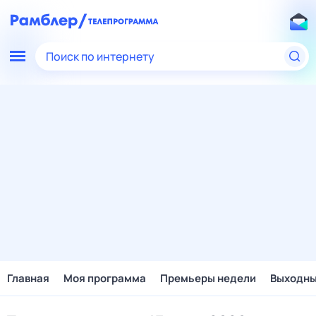
Поиск по интернету
Главная
Моя программа
Премьеры недели
Выходн