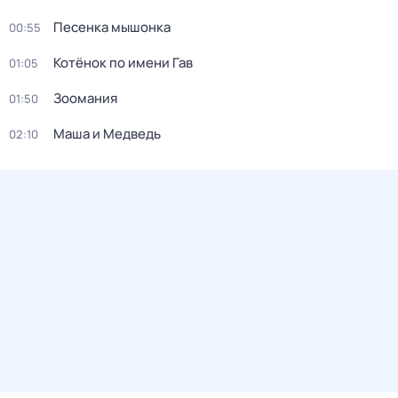
Песенка мышонка
00:55
Котёнок по имени Гав
01:05
Зоомания
01:50
Маша и Медведь
02:10