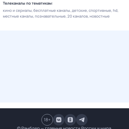
Телеканалы по тематикам:
кино и сериалы
бесплатные каналы
детские
спортивные
hd
местные каналы
познавательные
20 каналов
новостные
18
+
© Рамблер — главные новости России и мира,