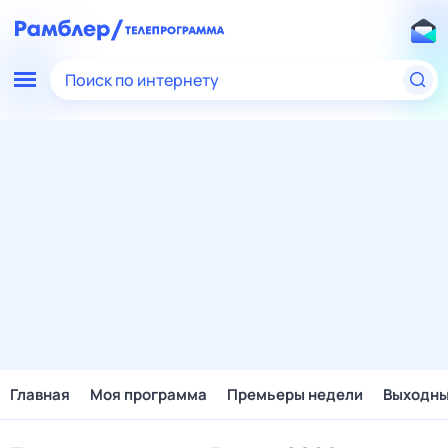
Поиск по интернету
Главная
Моя программа
Премьеры недели
Выходн