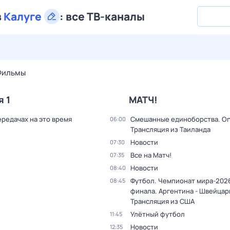
в
Калуге
:
все ТВ-каналы
29 июл,
ср
30 июл,
чт
31 июл,
пт
1 авг,
сб
2 авг,
вс
Фильмы
я 1
МАТЧ!
ередачах на это время
Смешанные единоборства. On
06:00
Трансляция из Таиланда
Новости
07:30
Все на Матч!
07:35
Новости
08:40
Футбол. Чемпионат мира-2026
08:45
финала. Аргентина - Швейцар
Трансляция из США
Улётный футбол
11:45
Новости
12:35