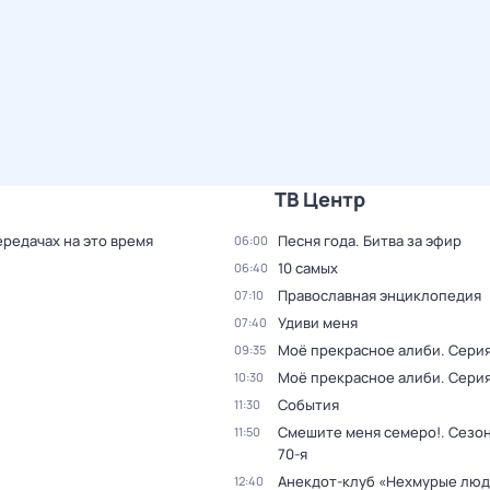
ТВ Центр
ередачах на это время
Песня года. Битва за эфир
06:00
10 самых
06:40
Православная энциклопедия
07:10
Удиви меня
07:40
Моё прекрасное алиби
. Серия
09:35
Моё прекрасное алиби
. Серия
10:30
События
11:30
Смешите меня семеро!
. Сезон
11:50
70-я
Анекдот-клуб «Нехмурые лю
12:40