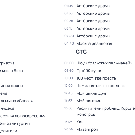
Актёрские драмы
01:05
Актёрские драмы
01:50
Актёрские драмы
02:35
Актёрские драмы
03:15
Актёрские драмы
04:00
Москва резиновая
04:40
СТС
триаpха
Шоу «Уральских пельменей»
05:00
 мне о Боге
Про100 кухня
08:50
100 мест, гдe поеcть
10:00
линия жизни
Чем заняться в выходные
12:00
гела
Мой дикий друг
12:40
льмы на «Спасе»
Мой пингвин
14:35
 чудеса
Расхитители гробниц. Короле
16:35
монстров
ресенья до воскресенья
Кин
18:25
енная литургия
Мизантроп
20:25
целители