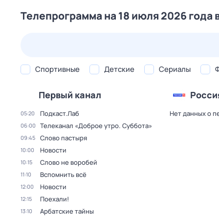
Телепрограмма на 18 июля 2026 года 
25 июл,
сб
26 июл,
вс
27 июл,
пн
28 июл,
вт
Спортивные
Детские
Сериалы
Первый канал
Росси
Подкаст.Лаб
Нет данных о п
05:20
Телеканал «Доброе утро. Суббота»
06:00
Слово пастыря
09:45
Новости
10:00
Слово не воробей
10:15
Вспомнить всё
11:10
Новости
12:00
Поехали!
12:15
Арбатские тайны
13:10