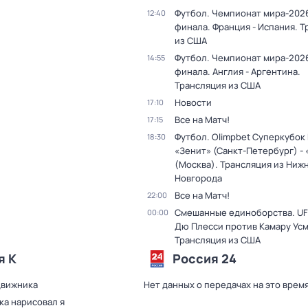
Футбол. Чемпионат мира-2026
12:40
финала. Франция - Испания. 
из США
Футбол. Чемпионат мира-2026
14:55
финала. Англия - Аргентина.
Трансляция из США
Новости
17:10
Все на Матч!
17:15
Футбол. Olimpbet Суперкубок
18:30
«Зенит» (Санкт-Петербург) -
(Москва). Трансляция из Ниж
Новгорода
Все на Матч!
22:00
Смешанные единоборства. UF
00:00
Дю Плесси против Камару Усм
Трансляция из США
я К
Россия 24
движника
Нет данных о передачах на это врем
ка нарисовал я