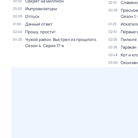
Секрет на миллион
20:50
Славянс
22:10
Импровизаторы
23:00
Преснов
00:25
Отпуск
Сезон 1
.
00:05
Дачный ответ
Искател
01:50
01:25
Прошу, прости!
Первые 
02:40
02:10
Чужой район. Выстрел из прошлого
.
Пилюля
04:20
02:25
Сезон 4
. Серия 17-я
Таракан
02:36
Кот и кл
02:48
Окончан
03:00