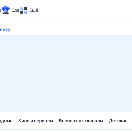
и
Еда
Ещё
Почта
рнету
ия и отдых
Поиск
Погода
ТВ-программа
и и тренды
 ситуации
 вместе
Помощь
одные
Кино и сериалы
Бесплатные каналы
Детские