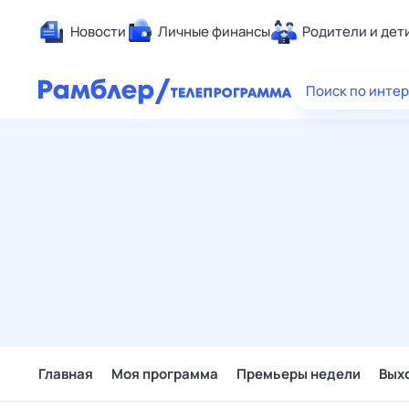
Новости
Личные финансы
Родители и дет
Здоровье
Поиск по инте
Развлечен
Дом и уют
Спорт
Карьера
Авто
Технологи
Жизненные
Сберегаем
Гороскопы
Главная
Моя программа
Премьеры недели
Вых