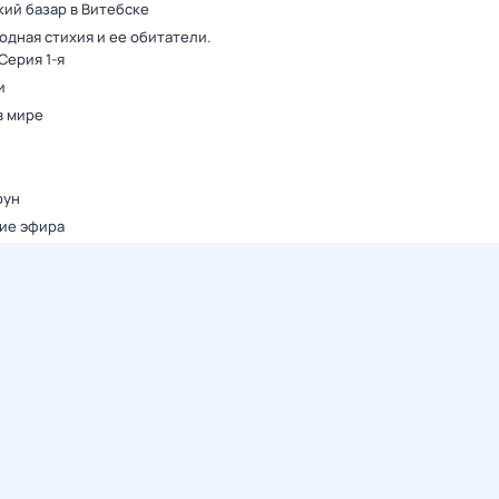
кий базар в Витебске
одная стихия и ее обитатели
.
 Серия 1-я
и
в мире
оун
ие эфира