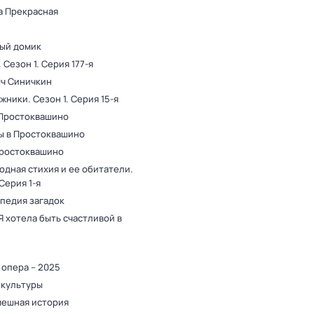
а Прекрасная
ый домик
. Сезон 1
. Серия 177-я
ыч Синичкин
жники
. Сезон 1
. Серия 15-я
 Простоквашино
ы в Простоквашино
Простоквашино
одная стихия и ее обитатели
.
 Серия 1-я
педия загадок
Я хотела быть счастливой в
 опера – 2025
 культуры
мешная история