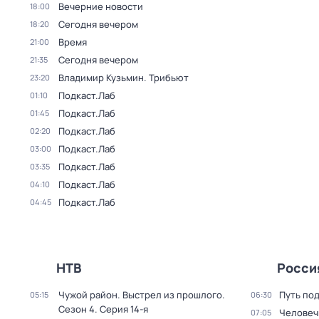
Вечерние новости
18:00
Сегодня вечером
18:20
Время
21:00
Сегодня вечером
21:35
Владимир Кузьмин. Трибьют
23:20
Подкаст.Лаб
01:10
Подкаст.Лаб
01:45
Подкаст.Лаб
02:20
Подкаст.Лаб
03:00
Подкаст.Лаб
03:35
Подкаст.Лаб
04:10
Подкаст.Лаб
04:45
НТВ
Росси
Чужой район. Выстрел из прошлого
.
Путь по
05:15
06:30
Сезон 4
. Серия 14-я
Человеч
07:05