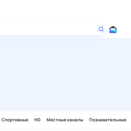
Спортивные
HD
Местные каналы
Познавательные