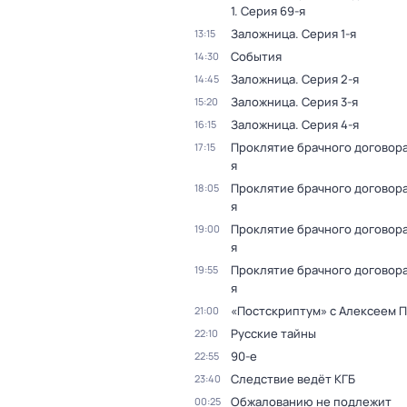
1
. Серия 69-я
Заложница
. Серия 1-я
13:15
События
14:30
Заложница
. Серия 2-я
14:45
Заложница
. Серия 3-я
15:20
Заложница
. Серия 4-я
16:15
Проклятие брачного договор
17:15
я
Проклятие брачного договор
18:05
я
Проклятие брачного договор
19:00
я
Проклятие брачного договор
19:55
я
«Постскриптум» с Алексеем 
21:00
Русские тайны
22:10
90-е
22:55
Следствие ведёт КГБ
23:40
Обжалованию не подлежит
00:25