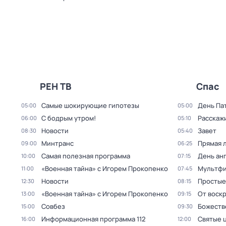
РЕН ТВ
Спас
Самые шoкиpующие гипотезы
Дeнь Па
05:00
05:00
С бодрым утром!
Расскажи
06:00
05:10
Новости
Завет
08:30
05:40
Минтранс
Прямая 
09:00
06:25
Самая полезная программа
День ан
10:00
07:15
«Военная тайна» с Игорем Прокопенко
Мультфи
11:00
07:45
Новости
Простые
12:30
08:15
«Военная тайна» с Игорем Прокопенко
От воск
13:00
09:15
Совбез
Божеств
15:00
09:30
Информационная программа 112
Святые 
16:00
12:00