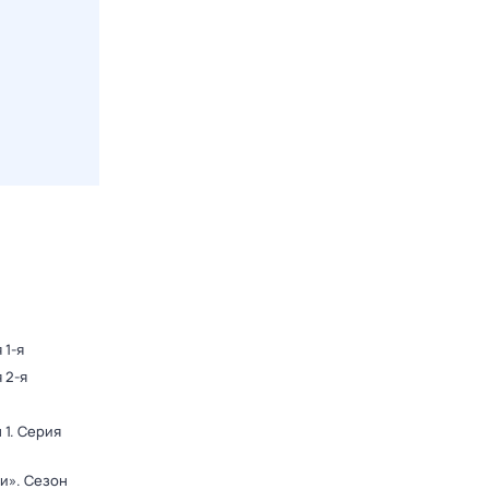
 1-я
 2-я
 1
. Серия
ди»
. Сезон