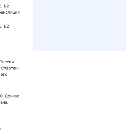
. 1/2
Трансляция
. 1/2
 России.
 «Спартак»
него
C. Дрикус
ана.
я