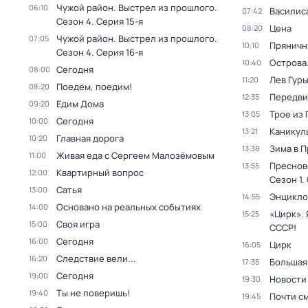
Чужой район. Выстрел из прошлого
.
06:10
Василис
07:42
Сезон 4
. Серия 15-я
Цена
08:20
Чужой район. Выстрел из прошлого
.
07:05
Пряничн
10:10
Сезон 4
. Серия 16-я
Острова
10:40
Сегодня
08:00
Лев Гур
11:20
Поедем, поедим!
08:20
Передви
12:35
Едим Дома
09:20
Трое из
13:05
Сегодня
10:00
Каникул
13:21
Главная дорога
10:20
Зима в 
13:38
Живая еда с Сергеем Малозёмовым
11:00
Преснов
13:55
Квартирный вопрос
12:00
Сезон 1
.
Сатья
13:00
Энцикло
14:55
Основано на реальных событиях
14:00
«Цирк». 
15:25
Своя игра
15:00
СССР!
Сегодня
16:00
Цирк
16:05
Следствие вели...
16:20
Большая
17:35
Сегодня
19:00
Новости
19:30
Ты не поверишь!
19:40
Почти с
19:45