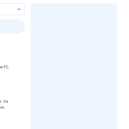
3 авг,
пн
4 авг,
вт
5 авг,
ср
6 авг,
чт
Вчера
Сегодня
e FC.
. 1/4
ия.