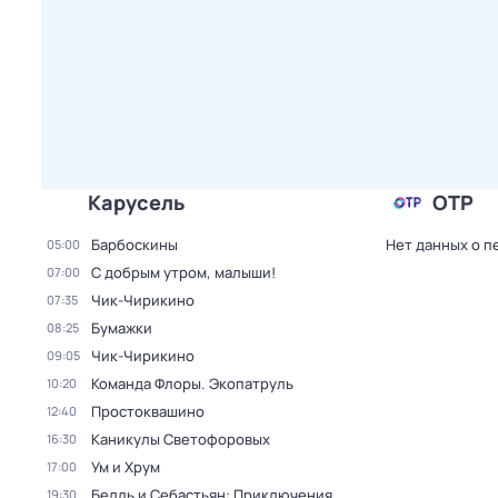
Карусель
ОТР
Барбоскины
Нет данных о п
05:00
С добрым утром, малыши!
07:00
Чик-Чирикино
07:35
Бумажки
08:25
Чик-Чирикино
09:05
Команда Флоры. Экопатруль
10:20
Простоквашино
12:40
Каникулы Светофоровых
16:30
Ум и Хрум
17:00
Белль и Себастьян: Приключения
19:30