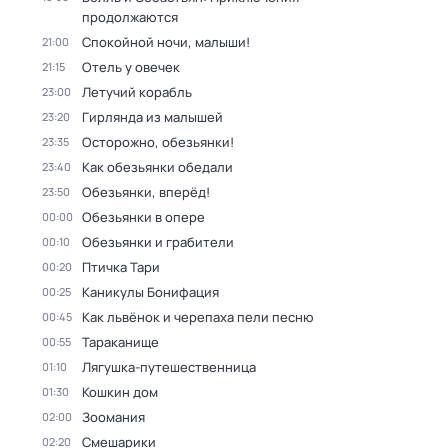
продолжаются
Спокойной ночи, малыши!
21:00
Отель у овечек
21:15
Летучий корабль
23:00
Гирлянда из малышей
23:20
Осторожно, обезьянки!
23:35
Как обезьянки обедали
23:40
Обезьянки, вперёд!
23:50
Обезьянки в опере
00:00
Обезьянки и грабители
00:10
Птичка Тари
00:20
Каникулы Бонифация
00:25
Как львёнок и черепаха пели песню
00:45
Тараканище
00:55
Лягушка-путешественница
01:10
Кошкин дом
01:30
Зоомания
02:00
Смешарики
02:20