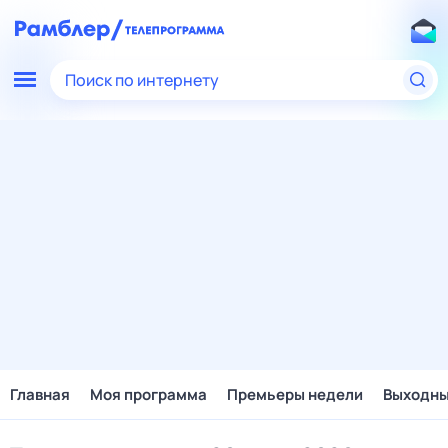
Поиск по интернету
Главная
Моя программа
Премьеры недели
Выходн