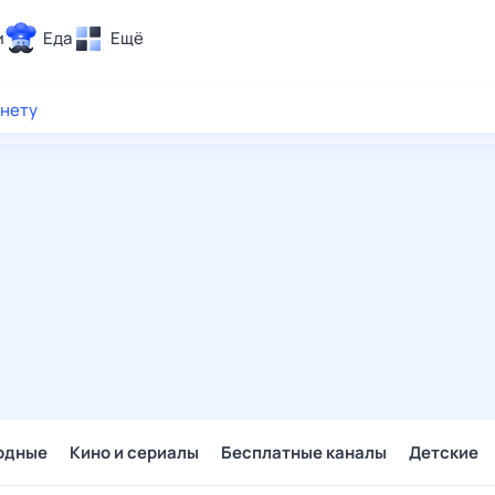
и
Еда
Ещё
Почта
рнету
ия и отдых
Поиск
Погода
ТВ-программа
и и тренды
 ситуации
 вместе
Помощь
одные
Кино и сериалы
Бесплатные каналы
Детские