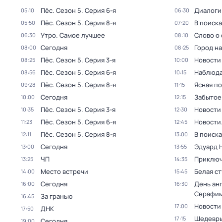
Пёс
. Сезон 5
. Серия 6-я
Диалоги
05:10
06:30
Пёс
. Сезон 5
. Серия 8-я
В поиск
05:50
07:20
Утро. Самое лучшее
Слово о 
06:30
08:10
Сегодня
Город н
08:00
08:25
Пёс
. Сезон 5
. Серия 3-я
Новости
08:25
10:00
Пёс
. Сезон 5
. Серия 6-я
Наблюда
08:56
10:15
Пёс
. Сезон 5
. Серия 8-я
Ясная п
09:28
11:15
Сегодня
Забытое
10:00
12:15
Пёс
. Сезон 5
. Серия 3-я
Новости
10:35
12:30
Пёс
. Сезон 5
. Серия 6-я
Новости
11:23
12:45
Пёс
. Сезон 5
. Серия 8-я
В поиск
12:11
13:00
Сегодня
Эдуард 
13:00
13:55
ЧП
Приключ
13:25
14:35
Место встречи
Белая с
14:00
15:45
Сегодня
День ан
16:00
16:30
Серафим
За гранью
16:45
Новости
17:00
ДНК
17:50
Шедевры
17:15
Сегодня
19:00