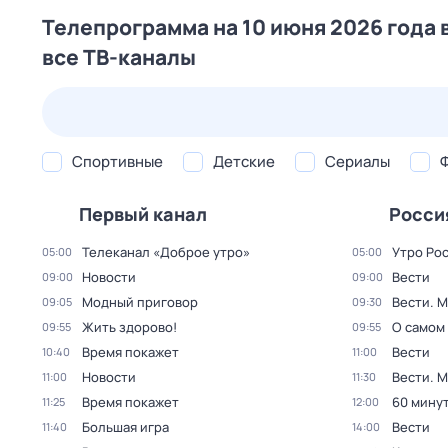
Телепрограмма на 10 июня 2026 года 
все ТВ-каналы
24 июл,
пт
25 июл,
сб
26 июл,
вс
27 июл,
пн
Спортивные
Детские
Сериалы
Первый канал
Росси
Телеканал «Доброе утро»
Утро Ро
05:00
05:00
Новости
Вести
09:00
09:00
Модный приговор
Вести. 
09:05
09:30
Жить здорово!
О самом
09:55
09:55
Время покажет
Вести
10:40
11:00
Новости
Вести. 
11:00
11:30
Время покажет
60 мину
11:25
12:00
Большая игра
Вести
11:40
14:00