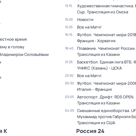
ы
Художественная гимнастика. 
13:15
Cup. Трансляция из Омска
Новости
15:20
т
Все на Матч!
15:25
Футбол. Чемпионат мира-2018
16:15
Местное время
Франция - Хорватия
ему в голову
Плавание. Чемпионат России.
18:40
 Владимиром Соловьёвым
Трансляция из Казани
ы
Баскетбол. Единая лига ВТБ. 
21:25
УНИКС (Казань) - ЦСКА
Все на Матч!
23:30
ы
Футбол. Чемпионат мира-2006
00:30
Италия – Франция
Автоспорт. Дрифт. RDS OPEN.
03:05
Трансляция из Казани
Смешанные единоборства. UF
04:05
Мухаммад против Габриэля Б
Трансляция из США
я К
Россия 24