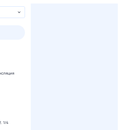
2 авг,
вс
3 авг,
пн
4 авг,
вт
5 авг,
ср
Вчера
Сегодня
нсляция
. 1/4