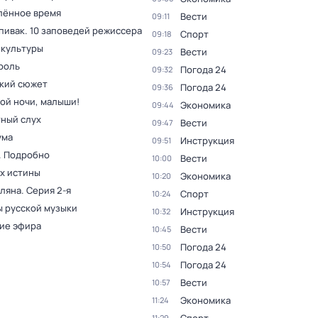
лённое время
Вести
09:11
пивак. 10 заповедей режиссера
Спорт
09:18
 культуры
Вести
09:23
роль
Погода 24
09:32
кий сюжет
Погода 24
09:36
ой ночи, малыши!
Экономика
09:44
ный слух
Вести
09:47
ума
Инструкция
09:51
. Подробно
Вести
10:00
ах истины
Экономика
10:20
оляна
. Серия 2-я
Спорт
10:24
 русской музыки
Инструкция
10:32
ие эфира
Вести
10:45
Погода 24
10:50
Погода 24
10:54
Вести
10:57
Экономика
11:24
11:29