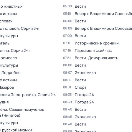
 о животных
Вести
05:00
ах истины
Вечер с Владимиром Соловьё
05:10
словах
Вести
06:00
ад головой
. Серия 3-я
Вечер с Владимиром Соловьё
06:09
 культуры
Вести
07:00
тель
Исторические хроники
07:11
оляна
. Серия 2-я
Парламентский час
07:16
 ремесло
Вести. Дежурная часть
07:31
 культуры
Вести
08:00
. Подробно
Экономика
08:07
ах истины
Вести
08:10
Назаров
Спорт
08:31
ения Электроника
. Серия 2-я
Погода 24
08:35
тудия
Погода 24
08:39
гела. Священномученик
Вести
08:40
 (Чичагов)
Экономика
08:45
 культуры
Вести
08:48
 русской музыки
Экономика
09:08