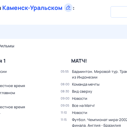
в
Каменск-Уральском
:
28 июл,
вт
29 июл,
ср
30 июл,
чт
31 июл,
пт
1 авг,
сб
Фильмы
я 1
МАТЧ!
ссии
Бадминтон. Мировой тур. Тра
05:55
из Индонезии
Команда мечты
08:00
Местное время
Вид сверху
08:30
 главном
Новости
09:00
Все на Матч!
09:05
Местное время
Новости
11:10
т
Футбол. Чемпионат мира-2002
11:15
финала. Англия - Бразилия