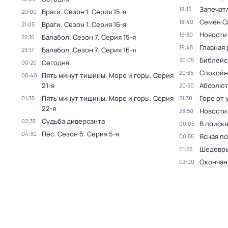
Запечат
18:15
Враги
. Сезон 1
. Серия 15-я
20:00
Семён С
18:40
Враги
. Сезон 1
. Серия 16-я
21:05
Новости
19:30
Балабол
. Сезон 7
. Серия 15-я
22:15
Главная 
19:45
Балабол
. Сезон 7
. Серия 16-я
23:17
Библейс
20:05
Сегодня
00:20
Спокойн
20:35
Пять минут тишины. Море и горы
. Серия
00:40
21-я
Абсолют
20:50
Пять минут тишины. Море и горы
. Серия
Горе от 
01:35
21:30
22-я
Новости
23:50
Судьба диверсанта
02:35
В поиск
00:05
Пёс
. Сезон 5
. Серия 5-я
04:30
Ясная п
00:55
Шедевры
01:55
Окончан
03:00