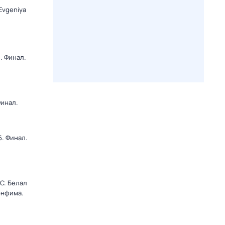
Evgeniya
. Финал.
Финал.
. Финал.
C. Белал
онфима.