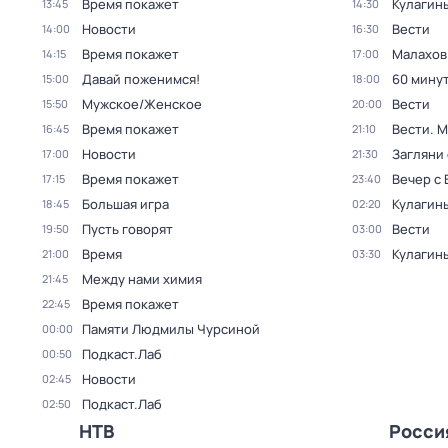
Время покажет
Кулагин
13:45
14:30
Новости
Вести
14:00
16:30
Время покажет
Малахов
14:15
17:00
Давай поженимся!
60 мину
15:00
18:00
Мужское/Женское
Вести
15:50
20:00
Время покажет
Вести. 
16:45
21:10
Новости
Загляни 
17:00
21:30
Время покажет
Вечер с
17:15
23:40
Большая игра
Кулагин
18:45
02:20
Пусть говорят
Вести
19:50
03:00
Время
Кулагин
21:00
03:30
Между нами химия
21:45
Время покажет
22:45
Памяти Людмилы Чурсиной
00:00
Подкаст.Лаб
00:50
Новости
02:45
Подкаст.Лаб
02:50
НТВ
Росси