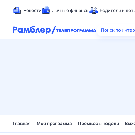
Новости
Личные финансы
Родители и дет
Здоровье
Поиск по инте
Развлечен
Дом и уют
Спорт
Карьера
Авто
Технологи
Жизненные
Сберегаем
Гороскопы
Главная
Моя программа
Премьеры недели
Вых