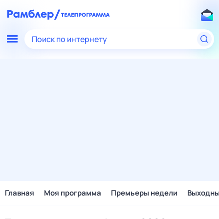
Поиск по интернету
Главная
Моя программа
Премьеры недели
Выходн