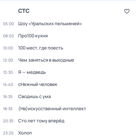
СТС
Шоу «Уральских пельменей»
05:00
Про100 кухня
08:50
100 мест, где поесть
10:00
Чем заняться в выходные
12:00
Я — медведь
12:30
сНежный человек
14:40
Сводишь с ума
16:35
(Не)искусственный интеллект
18:35
Сто лет тому вперёд
20:35
Холоп
23:25