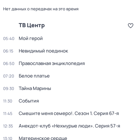
Нет данных о передачах на это время
ТВ Центр
Мой герой
05:40
Невидимый поединок
06:15
Православная энциклопедия
06:50
Белое платье
07:20
Тайна Марины
09:30
События
11:30
Смешите меня семеро!
. Сезон 1
. Серия 67-я
11:45
Анекдот-клуб «Нехмурые люди»
. Серия 57-я
12:35
Материнское сердце
13:10