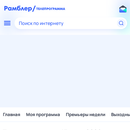
Поиск по интернету
Главная
Моя программа
Премьеры недели
Выходн