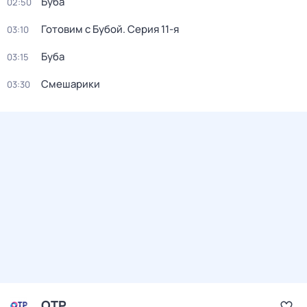
Буба
02:50
Готовим с Бубой
. Серия 11-я
03:10
Буба
03:15
Смешарики
03:30
ОТР