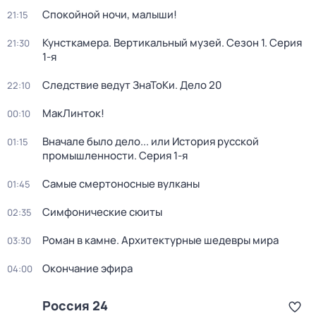
Спокойной ночи, малыши!
21:15
Кунсткамера. Вертикальный музей
. Сезон 1
. Серия
21:30
1-я
Следствие ведут ЗнаТоКи. Дело 20
22:10
МакЛинток!
00:10
Вначале было дело... или История русской
01:15
промышленности
. Серия 1-я
Самые смертоносные вулканы
01:45
Симфонические сюиты
02:35
Роман в камне. Архитектурные шедевры мира
03:30
Окончание эфира
04:00
Россия 24