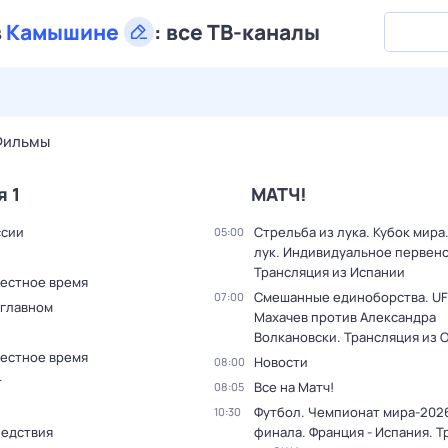
в
Камышине
:
все ТВ-каналы
28 июл,
вт
29 июл,
ср
30 июл,
чт
31 июл,
пт
1 авг,
сб
Фильмы
я 1
МАТЧ!
ссии
Стрельба из лука. Кубок мира
05:00
лук. Индивидуальное первенс
Трансляция из Испании
Местное время
Смешанные единоборства. UF
07:00
 главном
Махачев против Александра
Волкановски. Трансляция из 
Местное время
Новости
08:00
т
Все на Матч!
08:05
Футбол. Чемпионат мира-2026
10:30
ледствия
финала. Франция - Испания. 