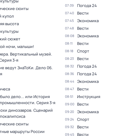
 культуры
Погода 24
07:39
ческие сюиты
Вести
07:40
 купол
Экономика
07:45
яя высота
Вести
07:48
 культуры
Экономика
08:08
кий сюжет
Вести
08:11
ой ночи, малыши!
Спорт
08:18
мера. Вертикальный музей
.
Вести
08:23
 Серия 3-я
Погода 24
08:32
ие ведут ЗнаТоКи. Дело 06
.
я
Погода 24
08:36
Экономика
08:44
нчеса
Вести
08:47
было дело... или История
Инструкция
08:51
 промышленности
. Серия 3-я
Вести
09:00
похи динозавров. Сценарий
Экономика
09:20
апокалипсиса
Спорт
09:24
ческие сюиты
Вести
09:32
тные маршруты России
Вести
09:45