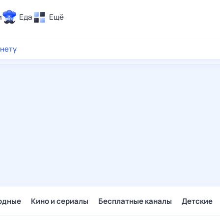
и
Еда
Ещё
Почта
рнету
ия и отдых
Поиск
Погода
ТВ-программа
и и тренды
 ситуации
 вместе
Помощь
одные
Кино и сериалы
Бесплатные каналы
Детские