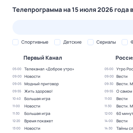
Телепрограмма на 15 июля 2026 года 
24 июл,
пт
25 июл,
сб
26 июл,
вс
27 июл,
пн
Спортивные
Детские
Сериалы
Первый Канал
Росси
Телеканал «Доброе утро»
Утро Ро
05:00
05:00
Новости
Вести
09:00
09:00
Модный приговор
Вести. 
09:05
09:30
Жить здорово!
О самом
09:55
09:55
Большая игра
Вести
10:40
11:00
Новости
Вести. 
11:00
11:30
Большая игра
60 мину
11:30
12:00
Время покажет
Вести
12:20
14:00
Новости
Тайны с
13:00
14:30