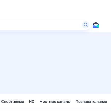
Спортивные
HD
Местные каналы
Познавательные