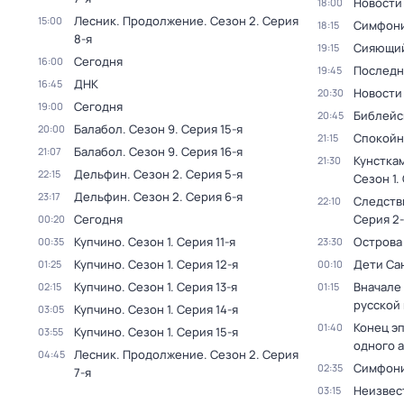
Новости
18:00
Лесник. Продолжение
. Сезон 2
. Серия
15:00
Симфони
18:15
8-я
Сияющий
19:15
Сегодня
16:00
Последн
19:45
ДНК
16:45
Новости
20:30
Сегодня
19:00
Библейс
20:45
Балабол
. Сезон 9
. Серия 15-я
20:00
Спокойн
21:15
Балабол
. Сезон 9
. Серия 16-я
21:07
Кунстка
21:30
Дельфин
. Сезон 2
. Серия 5-я
22:15
Сезон 1
.
Дельфин
. Сезон 2
. Серия 6-я
23:17
Следств
22:10
Сегодня
Серия 2-
00:20
Купчино
. Сезон 1
. Серия 11-я
Острова
00:35
23:30
Купчино
. Сезон 1
. Серия 12-я
Дети Са
01:25
00:10
Купчино
. Сезон 1
. Серия 13-я
Вначале 
02:15
01:15
русской
Купчино
. Сезон 1
. Серия 14-я
03:05
Конец э
01:40
Купчино
. Сезон 1
. Серия 15-я
03:55
одного 
Лесник. Продолжение
. Сезон 2
. Серия
04:45
Симфони
02:35
7-я
Неизвес
03:15