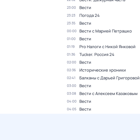
Вести
23:00
Погода 24
23:23
Вести
23:35
Вести с Марией Петрашко
00:00
Вести
01:00
Pro Налоги с Никой Янковой
01:19
Tucker. Россия 24
01:36
Вести
02:00
Исторические хроники
02:36
Балканы с Дарьей Григоровой
02:41
Вести
03:00
Вести с Алексеем Казаковым
03:08
Вести
04:00
Вести
04:05