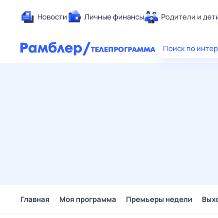
Новости
Личные финансы
Родители и дет
Здоровье
Поиск по инте
Развлечен
Дом и уют
Спорт
Карьера
Авто
Технологи
Жизненные
Сберегаем
Гороскопы
Главная
Моя программа
Премьеры недели
Вых