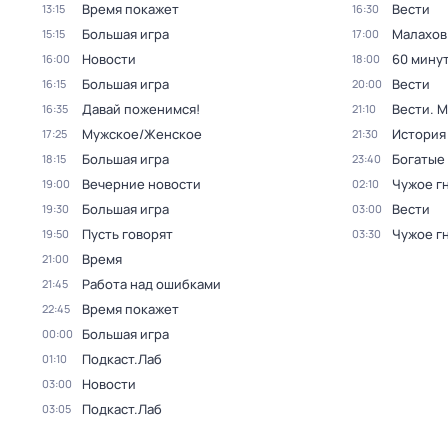
Время покажет
Вести
13:15
16:30
Большая игра
Малахов
15:15
17:00
Новости
60 мину
16:00
18:00
Большая игра
Вести
16:15
20:00
Давай поженимся!
Вести. 
16:35
21:10
Мужское/Женское
История
17:25
21:30
Большая игра
Богатые
18:15
23:40
Вечерние новости
Чужое г
19:00
02:10
Большая игра
Вести
19:30
03:00
Пусть говорят
Чужое г
19:50
03:30
Время
21:00
Работа над ошибками
21:45
Время покажет
22:45
Большая игра
00:00
Подкаст.Лаб
01:10
Новости
03:00
Подкаст.Лаб
03:05