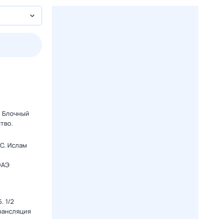
2 авг,
вс
3 авг,
пн
4 авг,
вт
5 авг,
ср
Вчера
Сегодня
. Блочный
тво.
C. Ислам
ОАЭ
. 1/2
Трансляция