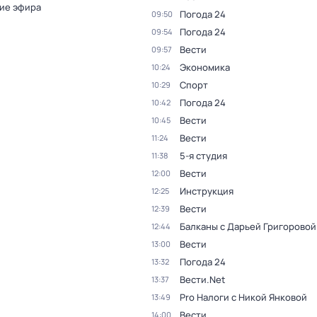
ие эфира
Погода 24
09:50
Погода 24
09:54
Вести
09:57
Экономика
10:24
Спорт
10:29
Погода 24
10:42
Вести
10:45
Вести
11:24
5-я студия
11:38
Вести
12:00
Инструкция
12:25
Вести
12:39
Балканы с Дарьей Григоровой
12:44
Вести
13:00
Погода 24
13:32
Вести.Net
13:37
Pro Налоги с Никой Янковой
13:49
Вести
14:00