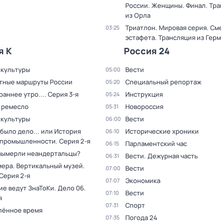
России. Женщины. Финал. Тр
из Орла
Триатлон. Мировая серия. С
03:25
эстафета. Трансляция из Гер
я К
Россия 24
 культуры
Вести
05:00
тные маршруты России
Специальный репортаж
05:20
раннее утро...
. Серия 3-я
Инструкция
05:24
 ремесло
Новороссия
05:31
 культуры
Вести
06:00
было дело... или История
Исторические хроники
06:10
 промышленности
. Серия 2-я
Парламентский час
06:15
вымерли неандертальцы?
Вести. Дежурная часть
06:31
мера. Вертикальный музей
.
Вести
07:00
 Серия 2-я
Экономика
07:07
ие ведут ЗнаТоКи. Дело 06
.
Вести
07:10
я
Спорт
07:31
лённое время
Погода 24
07:35