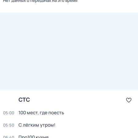
Нет данных о передачах на это время
СТС
100 мест, где поесть
05:00
С лёгким утром!
05:50
Про100 кухня
06:40