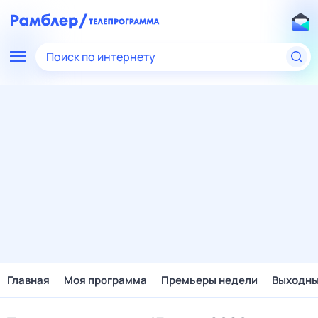
Поиск по интернету
Главная
Моя программа
Премьеры недели
Выходн