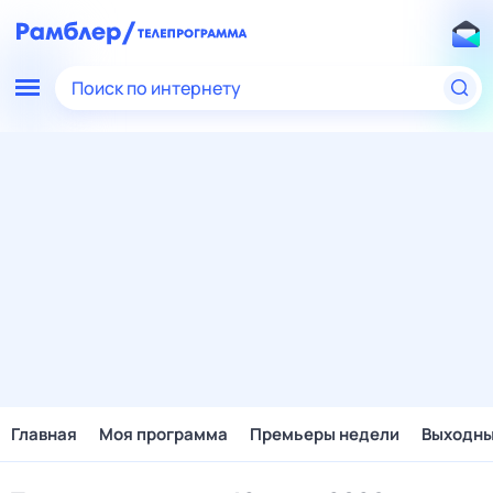
Поиск по интернету
Главная
Моя программа
Премьеры недели
Выходн