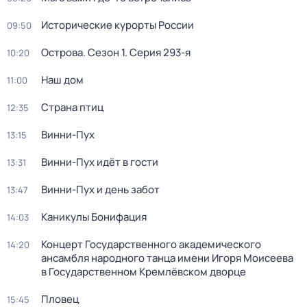
Исторические курорты России
09:50
Острова
. Сезон 1
. Серия 293-я
10:20
Наш дом
11:00
Страна птиц
12:35
Винни-Пух
13:15
Винни-Пух идёт в гости
13:31
Винни-Пух и день забот
13:47
Каникулы Бонифация
14:03
Концерт Государственного академического
14:20
ансамбля народного танца имени Игоря Моисеева
в Государственном Кремлёвском дворце
Пловец
15:45