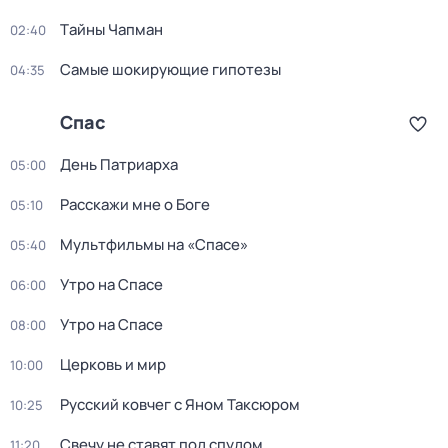
Тaйны Чапман
02:40
Самые шoкиpующие гипотезы
04:35
Спас
День Патриарха
05:00
Расскажи мне о Боге
05:10
Мультфильмы на «Спасе»
05:40
Утро на Спасе
06:00
Утро на Спасе
08:00
Церковь и мир
10:00
Русский ковчег с Яном Таксюром
10:25
Свечу не ставят под спудом
11:20