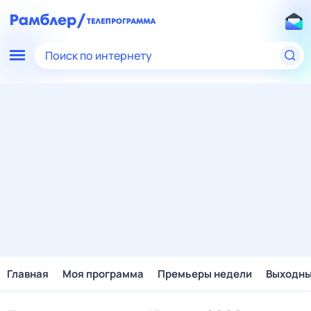
Поиск по интернету
Главная
Моя программа
Премьеры недели
Выходн