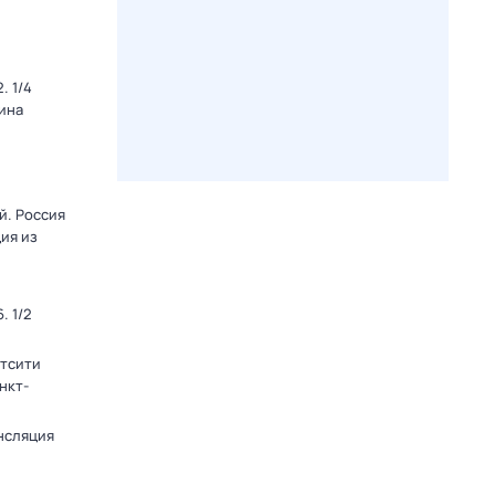
. 1/4
ина
й. Россия
ция из
. 1/2
тсити
анкт-
нсляция