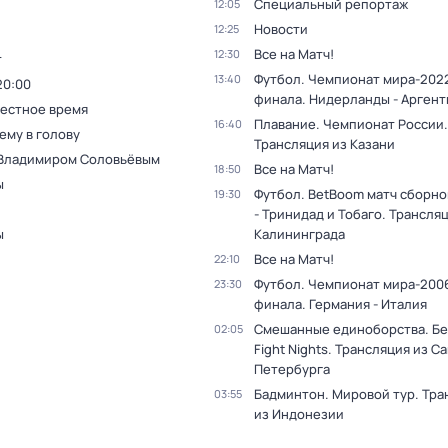
Специальный репортаж
12:05
Новости
12:25
Все на Матч!
12:30
т
Футбол. Чемпионат мира-2022
13:40
20:00
финала. Нидерланды - Аргент
Местное время
Плавание. Чемпионат России.
16:40
ему в голову
Трансляция из Казани
 Владимиром Соловьёвым
Все на Матч!
18:50
ы
Футбол. BetBoom матч сборно
19:30
- Тринидад и Тобаго. Трансля
ы
Калининграда
Все на Матч!
22:10
Футбол. Чемпионат мира-2006
23:30
финала. Германия - Италия
Смешанные единоборства. Бе
02:05
Fight Nights. Трансляция из С
Петербурга
Бадминтон. Мировой тур. Тра
03:55
из Индонезии