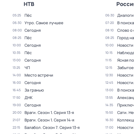
НТВ
Росси
Пёс
Диалоги
05:25
06:30
Утро. Самое лучшее
В поиск
06:30
07:20
Сегодня
Слово о 
08:00
08:10
Пёс
Город н
08:25
08:25
Сегодня
Новости
10:00
10:00
Пёс
Наблюда
10:35
10:15
Сегодня
Ясная п
13:00
11:15
ЧП
Забытое
13:25
12:15
Место встречи
Новости
14:00
12:30
Сегодня
Новости
16:00
12:45
За гранью
В поиск
16:45
13:00
ДНК
Алексан
17:50
13:55
Сегодня
Приключ
19:00
14:35
Враги
. Сезон 1
. Серия 13-я
Сати. Не
20:00
15:50
Враги
. Сезон 1
. Серия 14-я
Коллекц
21:07
16:30
Балабол
. Сезон 7
. Серия 13-я
Новости
22:15
17:00