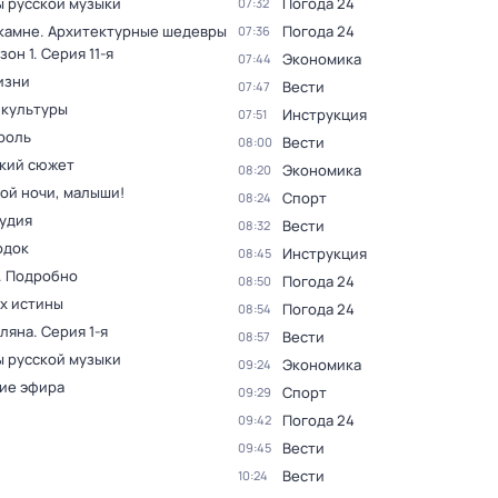
 русской музыки
Погода 24
07:32
 камне. Архитектурные шедевры
Погода 24
07:36
зон 1
. Серия 11-я
Экономика
07:44
изни
Вести
07:47
 культуры
Инструкция
07:51
роль
Вести
08:00
кий сюжет
Экономика
08:20
ой ночи, малыши!
Спорт
08:24
тудия
Вести
08:32
одок
Инструкция
08:45
. Подробно
Погода 24
08:50
ах истины
Погода 24
08:54
оляна
. Серия 1-я
Вести
08:57
 русской музыки
Экономика
09:24
ие эфира
Спорт
09:29
Погода 24
09:42
Вести
09:45
Вести
10:24