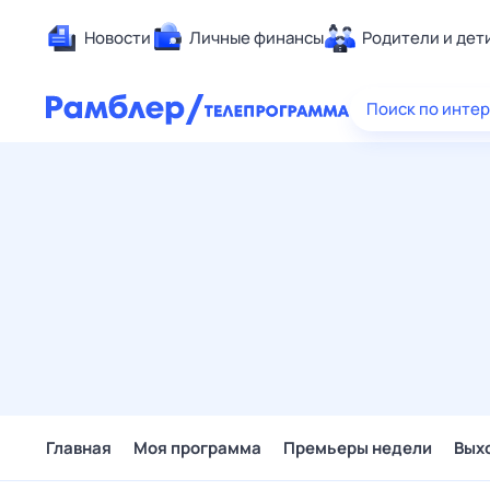
Новости
Личные финансы
Родители и дет
Здоровье
Поиск по инте
Развлечен
Дом и уют
Спорт
Карьера
Авто
Технологи
Жизненные
Сберегаем
Гороскопы
Главная
Моя программа
Премьеры недели
Вых