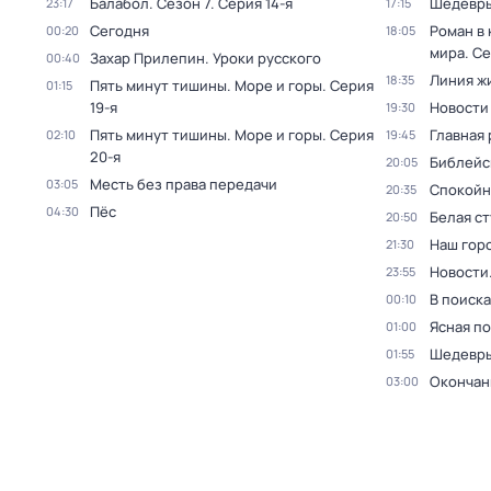
Балабол
. Сезон 7
. Серия 14-я
Шедевры
23:17
17:15
Сегодня
Роман в
00:20
18:05
мира
. Се
Захар Прилепин. Уроки русского
00:40
Линия ж
18:35
Пять минут тишины. Море и горы
. Серия
01:15
19-я
Новости
19:30
Пять минут тишины. Море и горы
. Серия
Главная 
02:10
19:45
20-я
Библейс
20:05
Месть без права передачи
03:05
Спокойн
20:35
Пёс
04:30
Белая с
20:50
Наш гор
21:30
Новости
23:55
В поиск
00:10
Ясная п
01:00
Шедевры
01:55
Окончан
03:00