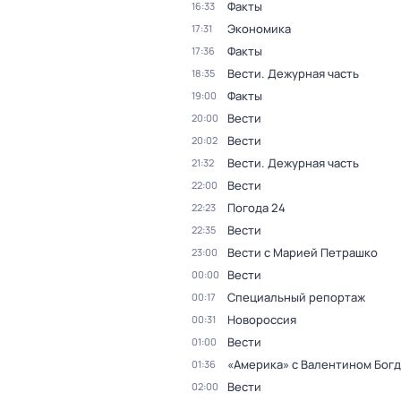
Факты
16:33
Экономика
17:31
Факты
17:36
Вести. Дежурная часть
18:35
Факты
19:00
Вести
20:00
Вести
20:02
Вести. Дежурная часть
21:32
Вести
22:00
Погода 24
22:23
Вести
22:35
Вести с Марией Петрашко
23:00
Вести
00:00
Специальный репортаж
00:17
Новороссия
00:31
Вести
01:00
«Америка» с Валентином Бог
01:36
Вести
02:00