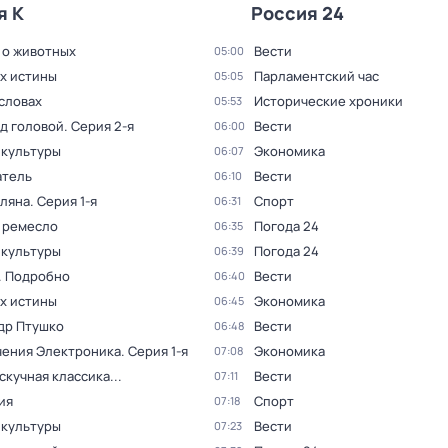
я К
Россия 24
 о животных
Вести
05:00
ах истины
Парламентский час
05:05
словах
Исторические хроники
05:53
ад головой
. Серия 2-я
Вести
06:00
 культуры
Экономика
06:07
тель
Вести
06:10
оляна
. Серия 1-я
Спорт
06:31
 ремесло
Погода 24
06:35
 культуры
Погода 24
06:39
. Подробно
Вести
06:40
ах истины
Экономика
06:45
др Птушко
Вести
06:48
ения Электроника
. Серия 1-я
Экономика
07:08
скучная классика...
Вести
07:11
ия
Спорт
07:18
 культуры
Вести
07:23