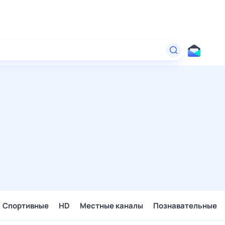
Спортивные
HD
Местные каналы
Познавательные