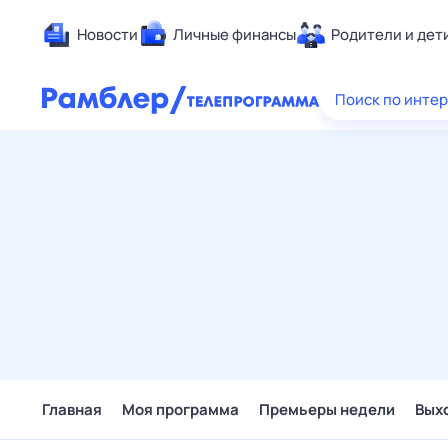
Новости
Личные финансы
Родители и дет
Здоровье
Поиск по инте
Развлечен
Дом и уют
Спорт
Карьера
Авто
Технологи
Жизненные
Сберегаем
Гороскопы
Главная
Моя программа
Премьеры недели
Вых