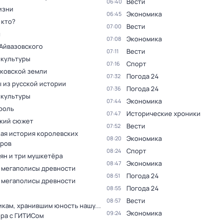
Вести
06:40
изни
Экономика
06:45
 кто?
Вести
07:00
ы
Экономика
07:08
Айвазовского
Вести
07:11
 культуры
Спорт
07:16
сковской земли
Погода 24
07:32
 из русской истории
Погода 24
07:36
 культуры
Экономика
07:44
роль
Исторические хроники
07:47
кий сюжет
Вести
07:52
ая история королевских
Экономика
08:20
ров
Спорт
08:24
ян и три мушкетёра
Экономика
08:47
 мегаполисы древности
Погода 24
08:51
 мегаполисы древности
Погода 24
08:55
Вести
08:57
кам, хранившим юность нашу...
Экономика
09:24
ера с ГИТИСом