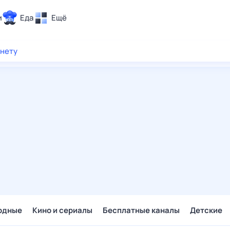
и
Еда
Ещё
Почта
рнету
ия и отдых
Поиск
Погода
ТВ-программа
и и тренды
 ситуации
 вместе
Помощь
одные
Кино и сериалы
Бесплатные каналы
Детские