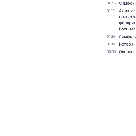
Симфони
00:55
Академи
01:19
оркестр
филармо
Ботинис
Симфони
01:20
Истории
02:15
Окончан
03:00