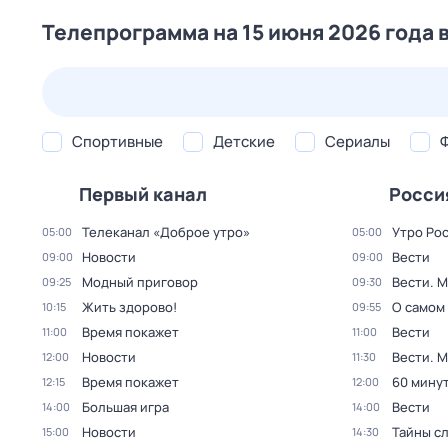
Телепрограмма на 15 июня 2026 года 
24 июл,
пт
25 июл,
сб
26 июл,
вс
27 июл,
пн
Спортивные
Детские
Сериалы
Первый канал
Росси
Телеканал «Доброе утро»
Утро Ро
05:00
05:00
Новости
Вести
09:00
09:00
Модный приговор
Вести. 
09:25
09:30
Жить здорово!
О самом
10:15
09:55
Время покажет
Вести
11:00
11:00
Новости
Вести. 
12:00
11:30
Время покажет
60 мину
12:15
12:00
Большая игра
Вести
14:00
14:00
Новости
Тайны с
15:00
14:30