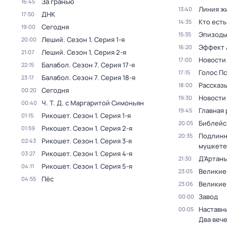
За гранью
16:45
Линия ж
13:40
ДНК
17:50
Кто есть
14:35
Сегодня
19:00
Эпизод
15:35
Леший
. Сезон 1
. Серия 1-я
20:00
Эффект 
16:20
Леший
. Сезон 1
. Серия 2-я
21:07
Новости
17:00
Балабол
. Сезон 7
. Серия 17-я
22:15
Голос П
17:15
Балабол
. Сезон 7
. Серия 18-я
23:17
Рассказы
18:00
Сегодня
00:20
Новости
19:30
Ч. T. Д. с Маргаритой Симоньян
00:40
Главная 
19:45
Рикошет
. Сезон 1
. Серия 1-я
01:15
Библейс
20:05
Рикошет
. Сезон 1
. Серия 2-я
01:59
Подлинн
20:35
Рикошет
. Сезон 1
. Серия 3-я
02:43
мушкете
Рикошет
. Сезон 1
. Серия 4-я
03:27
Д'Артань
21:30
Рикошет
. Сезон 1
. Серия 5-я
04:11
Великие
23:05
Пёс
04:55
Великие
23:06
Завод
00:00
Наставни
00:05
Два веч