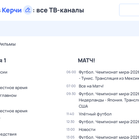
в
Керчи
:
все ТВ-каналы
28 июл,
вт
29 июл,
ср
30 июл,
чт
31 июл,
пт
1 авг,
сб
Фильмы
я 1
МАТЧ!
ссии
Футбол. Чемпионат мира-202
06:00
- Тунис. Трансляция из Мекси
Все на Матч!
07:00
Местное время
Футбол. Чемпионат мира-202
09:30
 главном
Нидерланды - Япония. Трансл
США
Местное время
Улётный футбол
11:40
т
Футбол. Чемпионат мира-202
12:30
Новости
13:00
ледствия
Футбол. Чемпионат мира-2026
13:05