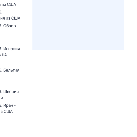
я из США
6.
ция из США
6. Обзор
6. Испания
 США
. Бельгия
6. Швеция
ки
. Иран -
из США