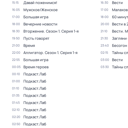
Давай поженимся!
Вести
15:15
16:30
Мужское/Женское
Малахов
16:05
17:00
Большая игра
60 мину
17:00
18:00
Вечерние новости
Вести в 
18:00
20:00
Вторжение
. Сезон 1
. Серия 1-я
Вести. 
18:30
21:10
Пусть говорят
Загляни 
19:50
21:30
Время
Бесогон
21:00
23:40
Аллигатор
. Сезон 1
. Серия 1-я
Тайны с
22:00
02:15
Большая игра
Вести
22:55
03:00
Время героев
Тайны с
00:05
03:30
Подкаст.Лаб
00:10
Подкаст.Лаб
01:00
Подкаст.Лаб
01:10
Подкаст.Лаб
01:35
Подкаст.Лаб
01:45
Подкаст.Лаб
02:10
Подкаст.Лаб
02:20
Подкаст.Лаб
02:50