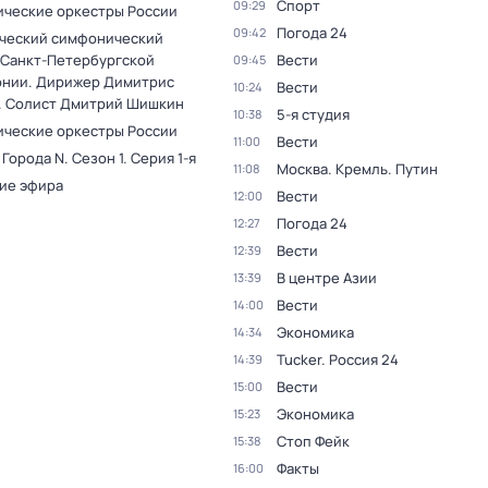
Спорт
09:29
ческие оркестры России
Погода 24
09:42
ческий симфонический
 Санкт-Петербургской
Вести
09:45
нии. Дирижер Димитрис
Вести
10:24
. Солист Дмитрий Шишкин
5-я студия
10:38
ческие оркестры России
Вести
11:00
 Города N
. Сезон 1
. Серия 1-я
Москва. Кремль. Путин
11:08
ие эфира
Вести
12:00
Погода 24
12:27
Вести
12:39
В центре Азии
13:39
Вести
14:00
Экономика
14:34
Tucker. Россия 24
14:39
Вести
15:00
Экономика
15:23
Стоп Фейк
15:38
Факты
16:00