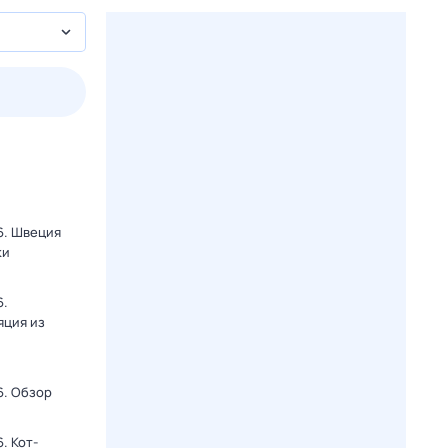
2 авг,
вс
3 авг,
пн
4 авг,
вт
5 авг,
ср
Вчера
Сегодня
6. Швеция
ки
6.
яция из
6. Обзор
. Кот-