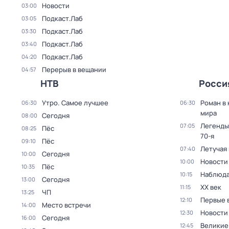
Новости
03:00
Подкаст.Лаб
03:05
Подкаст.Лаб
03:30
Подкаст.Лаб
03:40
Подкаст.Лаб
04:20
Перерыв в вещании
04:57
НТВ
Росси
Утро. Самое лучшее
Роман в
06:30
06:30
мира
Сегодня
08:00
Легенды
07:05
Пёс
08:25
70-я
Пёс
09:10
Летучая
07:40
Сегодня
10:00
Новости
10:00
Пёс
10:35
Наблюда
10:15
Сегодня
13:00
ХХ век
11:15
ЧП
13:25
Первые 
12:10
Место встречи
14:00
Новости
12:30
Сегодня
16:00
Великие
12:45