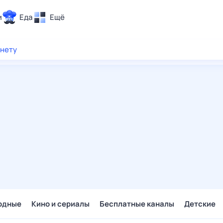
и
Еда
Ещё
Почта
рнету
ия и отдых
Поиск
Погода
ТВ-программа
и и тренды
 ситуации
 вместе
Помощь
одные
Кино и сериалы
Бесплатные каналы
Детские