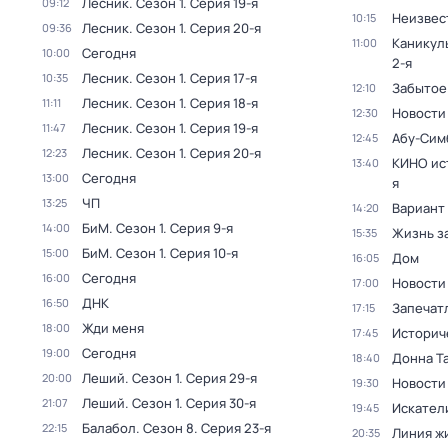
Лесник
. Сезон 1
. Серия 19-я
09:12
Неизвес
10:15
Лесник
. Сезон 1
. Серия 20-я
09:36
Каникул
11:00
Сегодня
10:00
2-я
Лесник
. Сезон 1
. Серия 17-я
10:35
Забытое
12:10
Лесник
. Сезон 1
. Серия 18-я
11:11
Новости
12:30
Лесник
. Сезон 1
. Серия 19-я
11:47
Абу-Сим
12:45
Лесник
. Сезон 1
. Серия 20-я
12:23
КИНО ис
13:40
Сегодня
13:00
я
ЧП
13:25
Вариант
14:20
БиМ
. Сезон 1
. Серия 9-я
14:00
Жизнь з
15:35
БиМ
. Сезон 1
. Серия 10-я
15:00
Дом
16:05
Сегодня
16:00
Новости
17:00
ДНК
16:50
Запечат
17:15
Жди меня
18:00
Историч
17:45
Сегодня
19:00
Донна Т
18:40
Леший
. Сезон 1
. Серия 29-я
20:00
Новости
19:30
Леший
. Сезон 1
. Серия 30-я
21:07
Искател
19:45
Балабол
. Сезон 8
. Серия 23-я
22:15
Линия ж
20:35