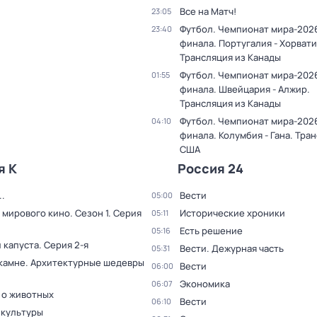
Все на Матч!
23:05
Футбол. Чемпионат мира-2026.
23:40
финала. Португалия - Хорвати
Трансляция из Канады
Футбол. Чемпионат мира-2026.
01:55
финала. Швейцария - Алжир.
Трансляция из Канады
Футбол. Чемпионат мира-2026.
04:10
финала. Колумбия - Гана. Тра
США
я К
Россия 24
.
Вести
05:00
 мирового кино
. Сезон 1
. Серия
Исторические хроники
05:11
Есть решение
05:16
 капуста
. Серия 2-я
Вести. Дежурная часть
05:31
 камне. Архитектурные шедевры
Вести
06:00
Экономика
06:07
 о животных
Вести
06:10
 культуры