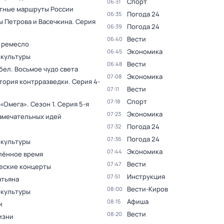
Спорт
06:31
тные маршруты России
Погода 24
06:35
ы Петрова и Васечкина
. Серия
Погода 24
06:39
Вести
06:40
 ремесло
Экономика
06:45
 культуры
Вести
06:48
бел. Восьмое чудо света
Экономика
07:08
тория контрразведки
. Серия 4-
Вести
07:11
Спорт
07:18
 «Омега»
. Сезон 1
. Серия 5-я
Экономика
07:23
амечательных идей
Погода 24
07:32
Погода 24
07:36
 культуры
Экономика
07:44
лённое время
Вести
07:47
еские концерты
Инструкция
07:51
атьяна
Вести-Киров
08:00
 культуры
Афиша
08:15
и
Вести
08:20
изни