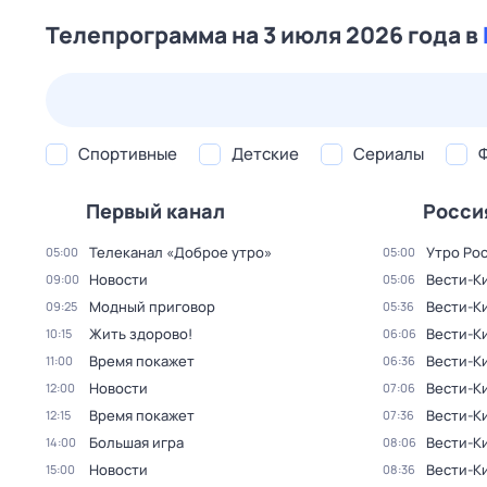
Телепрограмма на 3 июля 2026 года в
25 июл,
сб
26 июл,
вс
27 июл,
пн
28 июл,
вт
Спортивные
Детские
Сериалы
Первый канал
Росси
Телеканал «Доброе утро»
Утро Ро
05:00
05:00
Новости
Вести-К
09:00
05:06
Модный приговор
Вести-К
09:25
05:36
Жить здорово!
Вести-К
10:15
06:06
Время покажет
Вести-К
11:00
06:36
Новости
Вести-К
12:00
07:06
Время покажет
Вести-К
12:15
07:36
Большая игра
Вести-К
14:00
08:06
Новости
Вести-К
15:00
08:36