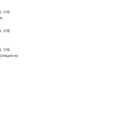
 1/16
я.
 1/16
 1/16
нсляция из