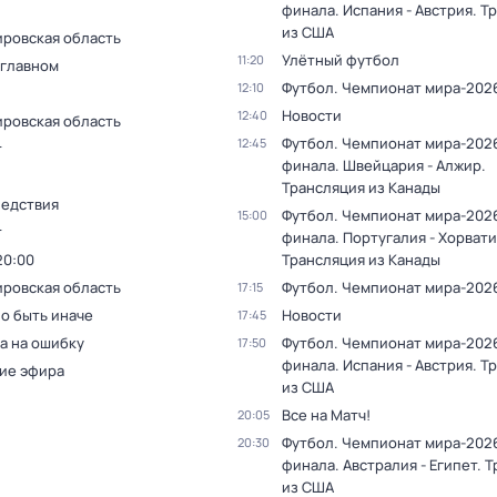
финала. Испания - Австрия. Т
из США
ировская область
Улётный футбол
11:20
 главном
Футбол. Чемпионат мира-202
12:10
Новости
12:40
ировская область
Футбол. Чемпионат мира-2026.
12:45
т
финала. Швейцария - Алжир.
Трансляция из Канады
ледствия
Футбол. Чемпионат мира-2026.
15:00
т
финала. Португалия - Хорвати
20:00
Трансляция из Канады
ировская область
Футбол. Чемпионат мира-202
17:15
о быть иначе
Новости
17:45
а на ошибку
Футбол. Чемпионат мира-2026.
17:50
финала. Испания - Австрия. Т
ие эфира
из США
Все на Матч!
20:05
Футбол. Чемпионат мира-2026.
20:30
финала. Австралия - Египет. 
из США