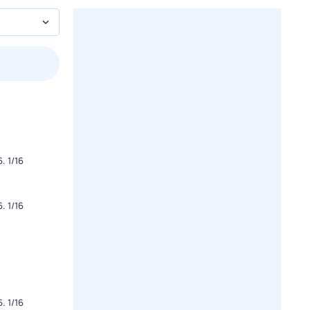
3 авг,
пн
4 авг,
вт
5 авг,
ср
6 авг,
чт
Вчера
Сегодня
 1/16
 1/16
 1/16