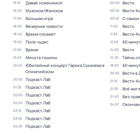
Давай поженимся!
Вести
15:15
09:00
Мужское/Женское
Вести-К
16:05
09:30
Большая игра
О самом
17:00
09:55
Вечерние новости
Вести
18:00
11:00
Время покажет
Вести-К
18:40
11:30
Поле чудес
60 мину
19:45
12:00
Время
Вести
21:00
14:00
Минута тишины
Тайны с
21:45
14:30
Юбилейный концерт Гарика Сукачева в
60 мину
22:40
18:00
Олимпийском
Вести в 
20:00
Подкаст.Лаб
00:50
Вести-К
21:10
Подкаст.Лаб
01:25
Всё могл
21:30
Подкаст.Лаб
02:00
Без прав
01:40
Подкаст.Лаб
02:40
Окончан
04:57
Подкаст.Лаб
03:15
Подкаст.Лаб
03:50
Подкаст.Лаб
04:25