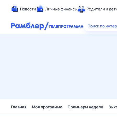
Новости
Личные финансы
Родители и дет
Здоровье
Поиск по инте
Развлечен
Дом и уют
Спорт
Карьера
Авто
Технологи
Жизненные
Сберегаем
Гороскопы
Главная
Моя программа
Премьеры недели
Вых