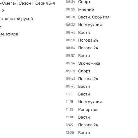
Спорт
08:24
 «Омега»
. Сезон 1
. Серия 5-я
Мнение
08:25
 2
Вести. События
08:28
 с золотой рукой
Инструкция
08:32
и
Вести
08:45
ие эфира
Погода 24
08:50
Погода 24
08:54
Вести
08:57
Экономика
09:24
Спорт
09:29
Погода 24
09:42
Вести
09:45
Вести
11:00
Инструкция
11:25
Репортаж
11:39
Вести
12:00
Погода 24
12:27
Вести
12:39