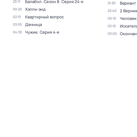
Балабол
. Сезон 8
. Серия 24-я
23:17
Вариант
21:30
Хэппи-энд
00:20
2 Верник
22:40
Квартирный вопрос
02:15
Человек
00:10
Дачница
03:05
Искател
02:10
Чужие
. Серия 4-я
04:30
Окончан
03:00