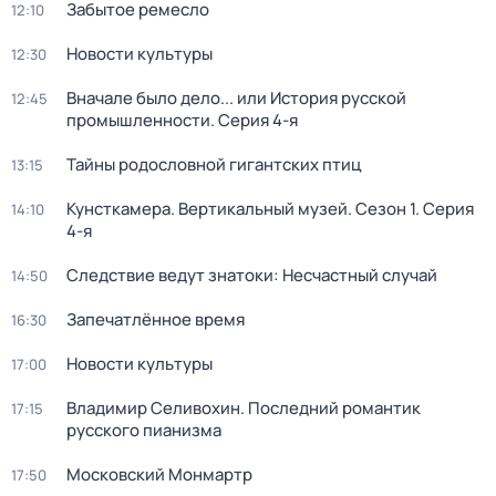
Забытое ремесло
12:10
Новости культуры
12:30
Вначале было дело... или История русской
12:45
промышленности
. Серия 4-я
Тайны родословной гигантских птиц
13:15
Кунсткамера. Вертикальный музей
. Сезон 1
. Серия
14:10
4-я
Следствие ведут знатоки: Несчастный случай
14:50
Запечатлённое время
16:30
Новости культуры
17:00
Владимир Селивохин. Последний романтик
17:15
русского пианизма
Московский Монмартр
17:50