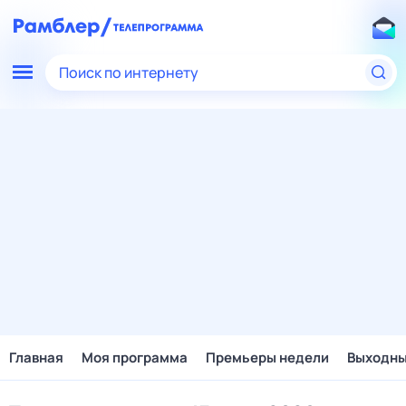
Поиск по интернету
Главная
Моя программа
Премьеры недели
Выходн