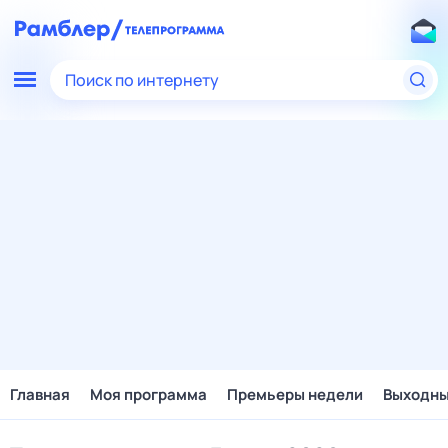
Поиск по интернету
Главная
Моя программа
Премьеры недели
Выходн