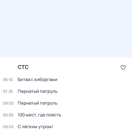
СТС
Битва с киборгами
06:10
Пернатый патруль
07:35
Пернатый патруль
09:00
100 мест, гдe поеcть
09:05
С лёгким утром!
09:50