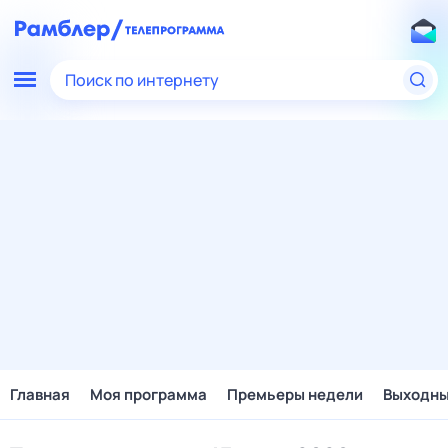
Поиск по интернету
Главная
Моя программа
Премьеры недели
Выходн