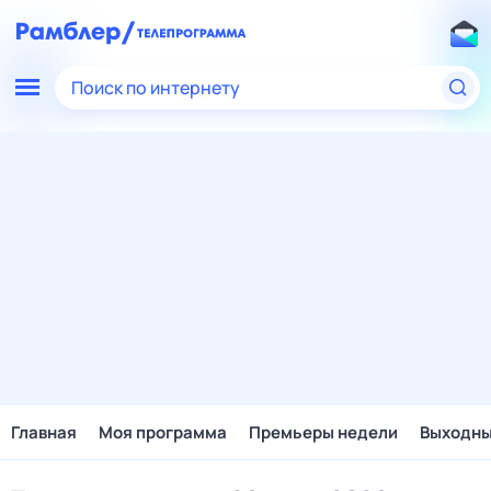
Поиск по интернету
Главная
Моя программа
Премьеры недели
Выходн