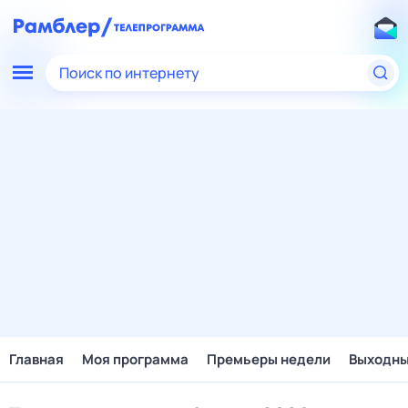
Поиск по интернету
Главная
Моя программа
Премьеры недели
Выходн