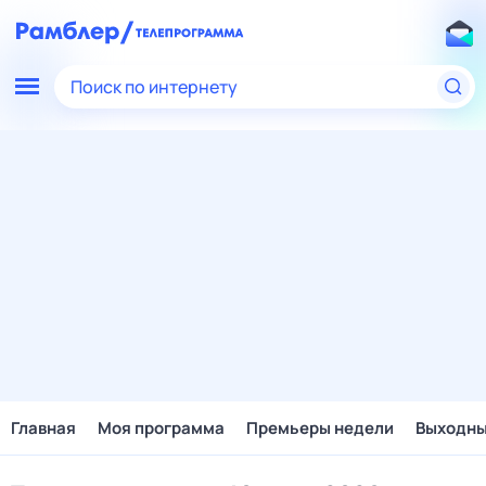
Поиск по интернету
Главная
Моя программа
Премьеры недели
Выходн