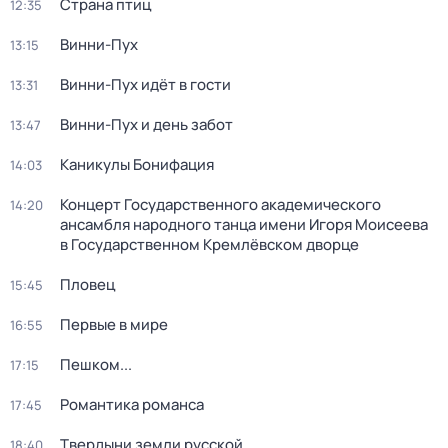
Страна птиц
12:35
Винни-Пух
13:15
Винни-Пух идёт в гости
13:31
Винни-Пух и день забот
13:47
Каникулы Бонифация
14:03
Концерт Государственного академического
14:20
ансамбля народного танца имени Игоря Моисеева
в Государственном Кремлёвском дворце
Пловец
15:45
Первые в мире
16:55
Пешком...
17:15
Романтика романса
17:45
Твердыни земли русской
18:40