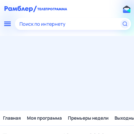
Поиск по интернету
Главная
Моя программа
Премьеры недели
Выходн