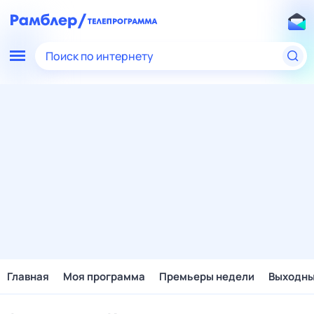
Поиск по интернету
Главная
Моя программа
Премьеры недели
Выходн