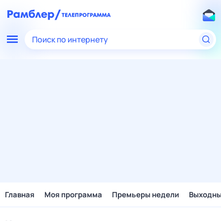
Поиск по интернету
Главная
Моя программа
Премьеры недели
Выходн