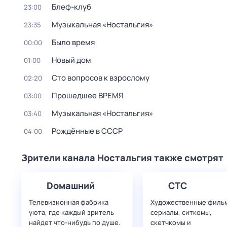
Блеф-клуб
23:00
Музыкальная «Ностальгия»
23:35
Было время
00:00
Новый дом
01:00
Сто вопросов к взрослому
02:20
Прошедшее ВРЕМЯ
03:00
Музыкальная «Ностальгия»
03:40
Рождённые в СССР
04:00
Зрители канала Ностальгия также смотрят
Dомашний
СТС
Телевизионная фабрика
Художественные филь
уюта, где каждый зритель
сериалы, ситкомы,
найдет что‑нибудь по душе.
скетчкомы и