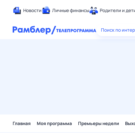
Новости
Личные финансы
Родители и дет
Здоровье
Поиск по инте
Развлечен
Дом и уют
Спорт
Карьера
Авто
Технологи
Жизненные
Сберегаем
Гороскопы
Главная
Моя программа
Премьеры недели
Вых