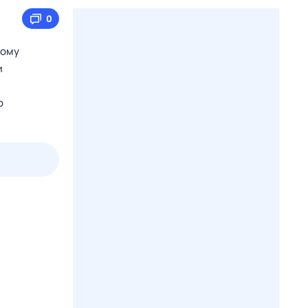
0
кому
и
о
2 авг,
вс
3 авг,
пн
4 авг,
вт
5 авг,
ср
Вчера
Сегодня