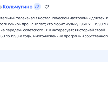
в
Кольчугино
тельный телеканал в ностальгическом настроении для тех, 
роги кумиры прошлых лет; кто любит музыку 1960-х — 1990-х 
ие передачи советского ТВ и интересуется историей своей
960 по 1990-е годы, многочисленные программы собственног
28 июл,
вт
29 июл,
ср
30 июл,
чт
31 июл,
пт
1 авг,
сб