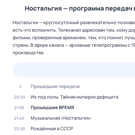
Ностальгия — программа передач 
Ностальгия — круглосуточный развлекательно-познава
есть что вспомнить. Телеканал адресован тем, кому до
фильмы, проверенные временем; тем, кто помнит лучш
страны. В эфире канала — архивные телепрограммы с 1
производства
24 июл,
пт
25 июл,
сб
26 июл,
вс
27 июл,
пн
Прошедшие передачи
Из-под полы. Тайная империя дефицита
20:20
Прошедшее ВРЕМЯ
21:00
Музыкальная «Ностальгия»
21:40
Рождённые в СССР
22:00