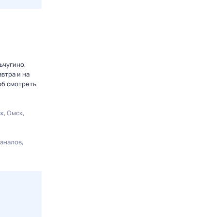
ьчугино,
втра и на
об смотреть
ск
Омск
каналов