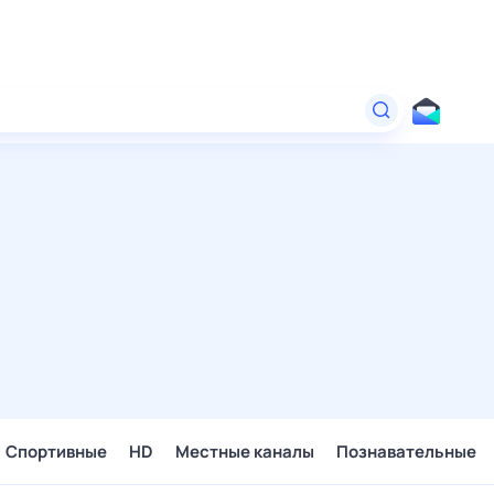
Спортивные
HD
Местные каналы
Познавательные