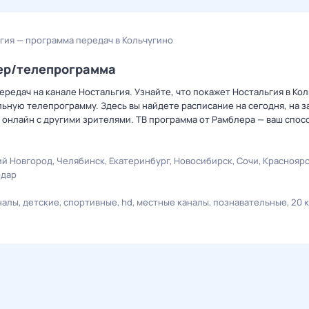
гия — программа передач в Кольчугино
лер/телепрограмма
редач на канале Ностальгия. Узнайте, что покажет Ностальгия в Кол
ную телепрограмму. Здесь вы найдете расписание на сегодня, на за
онлайн с другими зрителями. ТВ программа от Рамблера — ваш спос
й Новгород
Челябинск
Екатеринбург
Новосибирск
Сочи
Краснояр
одар
налы
детские
спортивные
hd
местные каналы
познавательные
20 