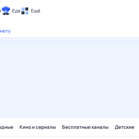
и
Еда
Ещё
Почта
рнету
ия и отдых
Поиск
Погода
ТВ-программа
и и тренды
 ситуации
 вместе
Помощь
одные
Кино и сериалы
Бесплатные каналы
Детские