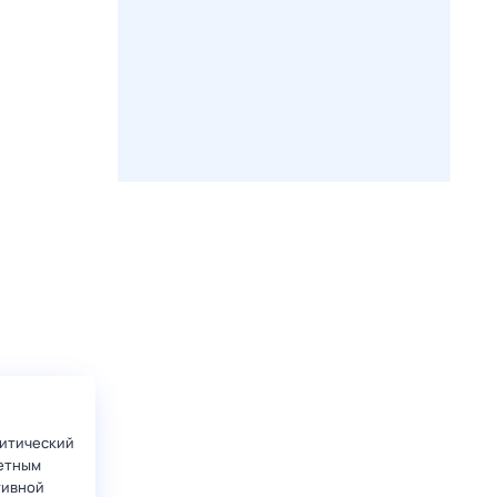
итический
етным
тивной