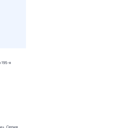
 195-я
ди»
. Серия