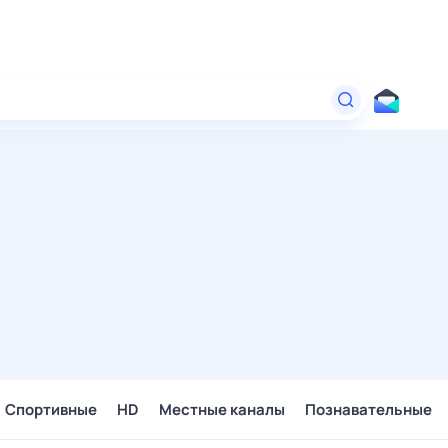
Спортивные
HD
Местные каналы
Познавательные