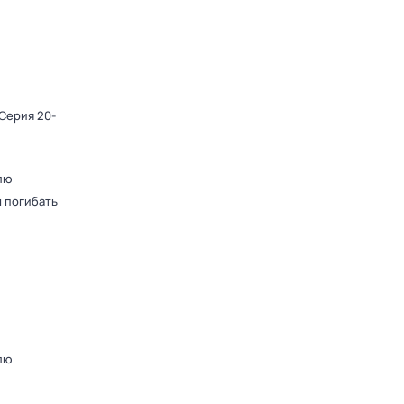
 Серия 20-
лю
 погибать
лю