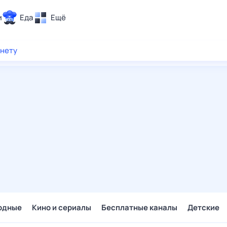
и
Еда
Ещё
Почта
рнету
ия и отдых
Поиск
Погода
ТВ-программа
и и тренды
 ситуации
 вместе
Помощь
одные
Кино и сериалы
Бесплатные каналы
Детские