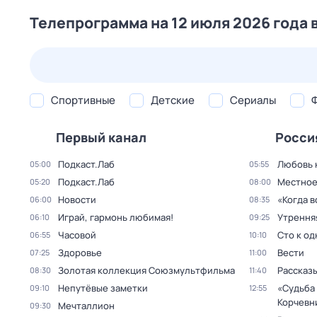
Телепрограмма на 12 июля 2026 года 
25 июл,
сб
26 июл,
вс
27 июл,
пн
28 июл,
вт
Спортивные
Детские
Сериалы
Первый канал
Росси
Подкаст.Лаб
Любовь 
05:00
05:55
Подкаст.Лаб
Местное
05:20
08:00
Новости
«Когда 
06:00
08:35
Играй, гармонь любимая!
Утрення
06:10
09:25
Часовой
Сто к о
06:55
10:10
Здоровье
Вести
07:25
11:00
Золотая коллекция Союзмультфильма
Рассказы
08:30
11:40
Непутёвые заметки
«Судьба
09:10
12:55
Корчевн
Мечталлион
09:30