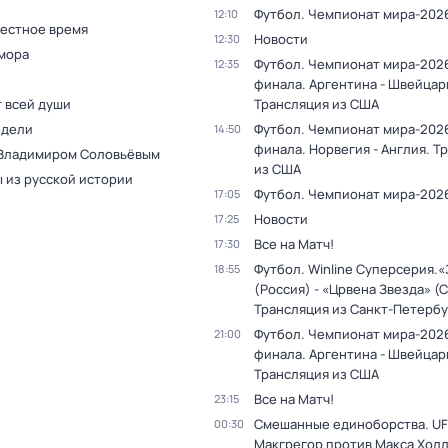
Футбол. Чемпионат мира-202
12:10
Местное время
Новости
12:30
мора
Футбол. Чемпионат мира-2026
12:35
финала. Аргентина - Швейцар
т всей души
Трансляция из США
едели
Футбол. Чемпионат мира-2026
14:50
финала. Норвегия - Англия. Т
 Владимиром Соловьёвым
из США
 из русской истории
Футбол. Чемпионат мира-202
17:05
Новости
17:25
Все на Матч!
17:30
Футбол. Winline Суперсерия.
18:55
(Россия) - «Црвена Звезда» (
Трансляция из Санкт-Петербу
Футбол. Чемпионат мира-2026
21:00
финала. Аргентина - Швейцар
Трансляция из США
Все на Матч!
23:15
Смешанные единоборства. UF
00:30
Макгрегор против Макса Холл