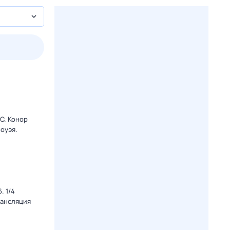
3 авг,
пн
4 авг,
вт
5 авг,
ср
6 авг,
чт
Вчера
Сегодня
C. Конор
оуэя.
. 1/4
рансляция