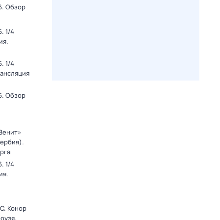
6. Обзор
. 1/4
ия.
. 1/4
рансляция
6. Обзор
«Зенит»
Сербия).
рга
. 1/4
ия.
C. Конор
оуэя.