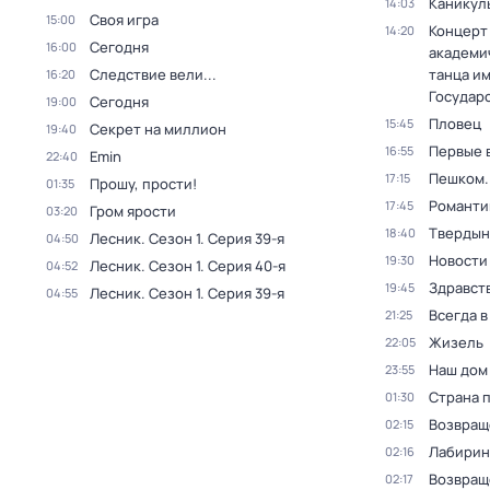
Каникул
14:03
Своя игра
15:00
Концерт
14:20
Сегодня
16:00
академи
Следствие вели...
танца и
16:20
Государ
Сегодня
19:00
Пловец
15:45
Секрет на миллион
19:40
Первые 
16:55
Emin
22:40
Пешком..
17:15
Прошу, прости!
01:35
Романти
17:45
Гром ярости
03:20
Твердын
18:40
Лесник
. Сезон 1
. Серия 39-я
04:50
Новости
19:30
Лесник
. Сезон 1
. Серия 40-я
04:52
Здравств
19:45
Лесник
. Сезон 1
. Серия 39-я
04:55
Всегда 
21:25
Жизель
22:05
Наш дом
23:55
Страна 
01:30
Возвращ
02:15
Лабирин
02:16
Возвращ
02:17