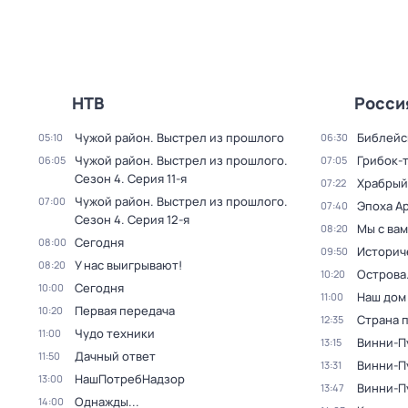
НТВ
Росси
Чужой район. Выстрел из прошлого
Библейс
05:10
06:30
Чужой район. Выстрел из прошлого
.
Грибок-
06:05
07:05
Сезон 4
. Серия 11-я
Храбрый
07:22
Чужой район. Выстрел из прошлого
.
07:00
Эпоха А
07:40
Сезон 4
. Серия 12-я
Мы с вам
08:20
Сегодня
08:00
Историч
09:50
У нас выигрывают!
08:20
Острова
10:20
Сегодня
10:00
Наш дом
11:00
Первая передача
10:20
Страна 
12:35
Чудо техники
11:00
Винни-П
13:15
Дачный ответ
11:50
Винни-Пу
13:31
НашПотребНадзор
13:00
Винни-Пу
13:47
Однажды...
14:00