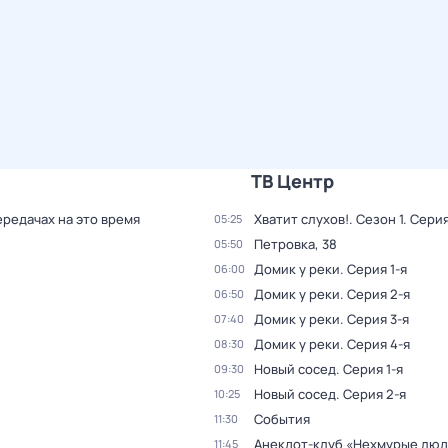
ТВ Центр
ередачах на это время
Хватит слухов!
. Сезон 1
. Серия
05:25
Петровка, 38
05:50
Домик у реки
. Серия 1-я
06:00
Домик у реки
. Серия 2-я
06:50
Домик у реки
. Серия 3-я
07:40
Домик у реки
. Серия 4-я
08:30
Новый сосед
. Серия 1-я
09:30
Новый сосед
. Серия 2-я
10:25
События
11:30
Анекдот-клуб «Нехмурые лю
11:45