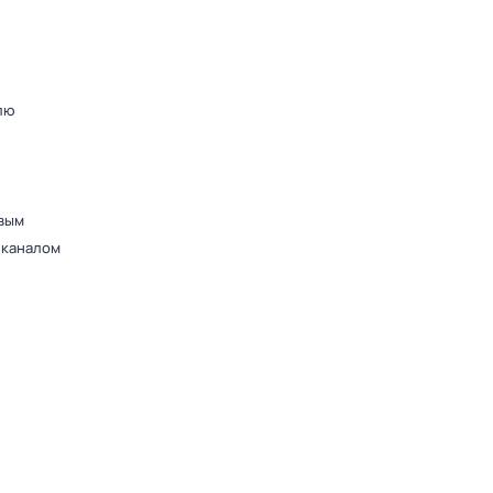
лю
вым
 каналом