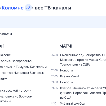
в
Коломне
:
все ТВ-каналы
29 июл,
ср
30 июл,
чт
31 июл,
пт
1 авг,
сб
2 авг,
вс
Фильмы
я 1
МАТЧ!
на сене
Смешанные единоборства. UF
06:00
Макгрегор против Макса Холл
 время. Воскресенье
Трансляция из США
все дома» с Тимуром Кизяковым
Новости
07:00
я почта с Николаем Басковым
Все на Матч!
07:05
дному
Новости
09:00
Футбол. Чемпионат мира-2026
09:05
 из русской истории
финала. Норвегия - Англия. Т
 человека» с Борисом
из США
иковым
Улётный футбол
11:20