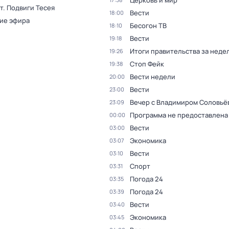
Церковь и мир
т. Подвиги Тесея
Вести
18:00
ие эфира
Бесогон ТВ
18:10
Вести
19:18
Итоги правительства за неде
19:26
Стоп Фейк
19:38
Вести недели
20:00
Вести
23:00
Вечер с Владимиром Соловьё
23:09
Программа не предоставлена
00:00
Вести
03:00
Экономика
03:07
Вести
03:10
Спорт
03:31
Погода 24
03:35
Погода 24
03:39
Вести
03:40
Экономика
03:45