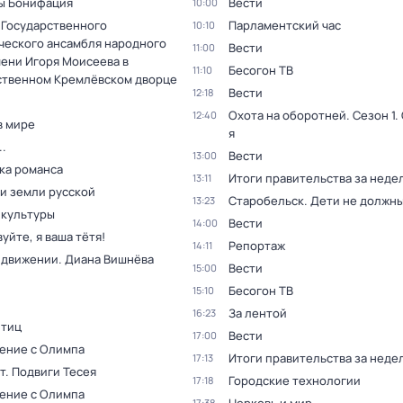
ы Бонифация
Вести
10:00
 Государственного
Парламентский час
10:10
ческого ансамбля народного
Вести
11:00
мени Игоря Моисеева в
Бесогон ТВ
11:10
ственном Кремлёвском дворце
Вести
12:18
Охота на оборотней
. Сезон 1
.
12:40
в мире
я
.
Вести
13:00
ка романса
Итоги правительства за неде
13:11
и земли русской
Старобельск. Дети не должны
13:23
 культуры
Вести
14:00
уйте, я ваша тётя!
Репортаж
14:11
в движении. Диана Вишнёва
Вести
15:00
Бесогон ТВ
15:10
За лентой
16:23
птиц
Вести
17:00
ение с Олимпа
Итоги правительства за неде
17:13
т. Подвиги Тесея
Городские технологии
17:18
ение с Олимпа
17:38