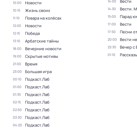
Вести
14:00
Новости
10:00
Вести. 
14:30
Жизнь своих
10:15
Парад ю
15:00
Повара на колёсах
11:10
Вести
17:00
Новости
12:00
Песни о
17:50
Победа
12:15
Вести н
20:00
Арбатские тайны
13:10
Вечер с
22:30
Вечерние новости
18:00
Рассказы
01:10
Скрытые мотивы
19:00
Время
21:00
Большая игра
23:00
Подкаст.Лаб
00:10
Подкаст.Лаб
01:00
Подкаст.Лаб
01:35
Подкаст.Лаб
02:15
Подкаст.Лаб
02:50
Подкаст.Лаб
03:30
Подкаст.Лаб
04:20