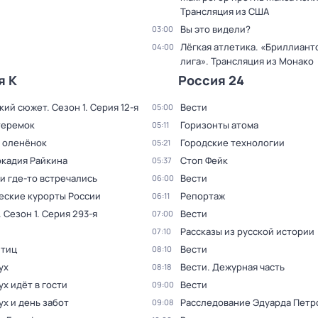
Трансляция из США
Вы это видели?
03:00
Лёгкая атлетика. «Бриллиант
04:00
лига». Трансляция из Монако
я К
Россия 24
кий сюжет
. Сезон 1
. Серия 12-я
Вести
05:00
теремок
Горизонты атома
05:11
 оленёнок
Городские технологии
05:21
ркадия Райкина
Стоп Фейк
05:37
и где-то встречались
Вести
06:00
еские курорты России
Репортаж
06:11
. Сезон 1
. Серия 293-я
Вести
07:00
Рассказы из русской истории
07:10
птиц
Вести
08:10
ух
Вести. Дежурная часть
08:18
х идёт в гости
Вести
09:00
х и день забот
Расследование Эдуарда Петр
09:08