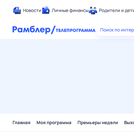
Новости
Личные финансы
Родители и дет
Здоровье
Поиск по инте
Развлечен
Дом и уют
Спорт
Карьера
Авто
Технологи
Жизненные
Сберегаем
Гороскопы
Главная
Моя программа
Премьеры недели
Вых