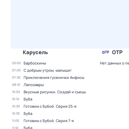
Карусель
ОТР
Барбоскины
Нет данных о п
05:00
С добрым утром, малыши!
07:00
Приключения гусенички Анфисы
07:30
Лапозавры
08:10
Вкусные рисунки. Создай и съешь
10:00
Буба
10:10
Готовим с Бубой
. Серия 25-я
10:30
Буба
10:35
Готовим с Бубой
. Серия 7-я
11:05
Буба
11:10