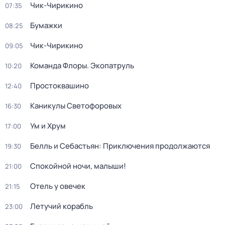
Чик-Чирикино
07:35
Бумажки
08:25
Чик-Чирикино
09:05
Команда Флоры. Экопатруль
10:20
Простоквашино
12:40
Каникулы Светофоровых
16:30
Ум и Хрум
17:00
Белль и Себастьян: Приключения продолжаются
19:30
Спокойной ночи, малыши!
21:00
Отель у овечек
21:15
Летучий корабль
23:00