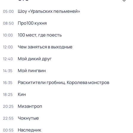
Шоу «Уральских пельменей»
05:00
Про100 кухня
08:50
100 мест, гдe поеcть
10:00
Чем заняться в выходные
12:00
Мой дикий друг
12:40
Мой пингвин
14:35
Расхитители гробниц. Королева монстров
16:35
Кин
18:25
Мизантроп
20:25
Чокнутые
22:55
Наследник
00:55