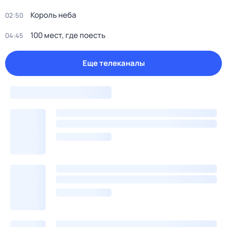
Король неба
02:50
100 мест, гдe поеcть
04:45
Еще телеканалы