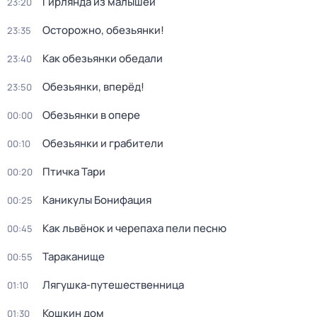
Гирлянда из малышей
23:20
Осторожно, обезьянки!
23:35
Как обезьянки обедали
23:40
Обезьянки, вперёд!
23:50
Обезьянки в опере
00:00
Обезьянки и грабители
00:10
Птичка Тари
00:20
Каникулы Бонифация
00:25
Как львёнок и черепаха пели песню
00:45
Тараканище
00:55
Лягушка-путешественница
01:10
Кошкин дом
01:30