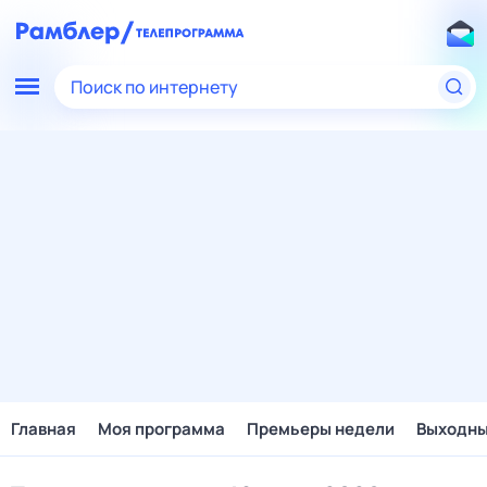
Поиск по интернету
Главная
Моя программа
Премьеры недели
Выходн