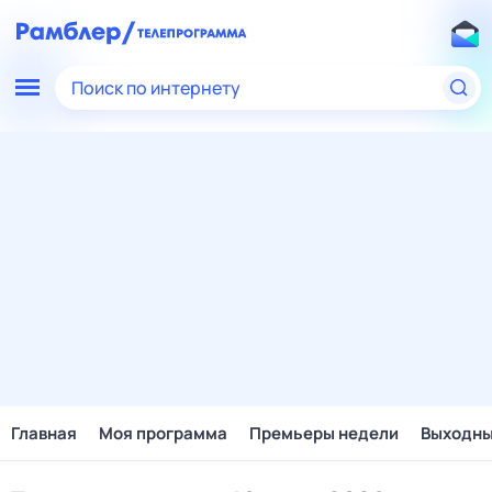
Поиск по интернету
Главная
Моя программа
Премьеры недели
Выходн