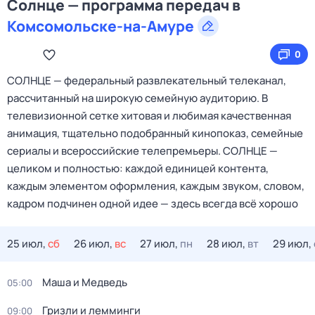
Солнце — программа передач в
Комсомольске-на-Амуре
0
СОЛНЦЕ — федеральный развлекательный телеканал,
рассчитанный на широкую семейную аудиторию. В
телевизионной сетке хитовая и любимая качественная
анимация, тщательно подобранный кинопоказ, семейные
сериалы и всероссийские телепремьеры. СОЛНЦЕ —
целиком и полностью: каждой единицей контента,
каждым элементом оформления, каждым звуком, словом,
кадром подчинен одной идее — здесь всегда всё хорошо
25 июл,
сб
26 июл,
вс
27 июл,
пн
28 июл,
вт
29 июл,
Маша и Медведь
05:00
Гризли и лемминги
09:00