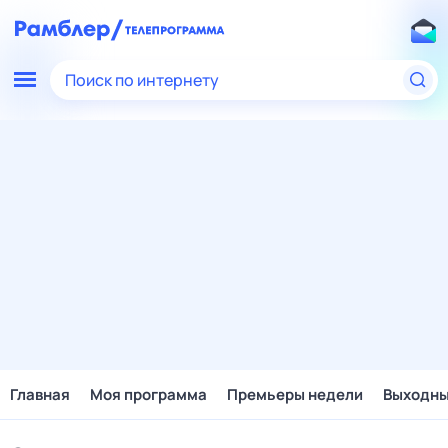
Поиск по интернету
Главная
Моя программа
Премьеры недели
Выходн