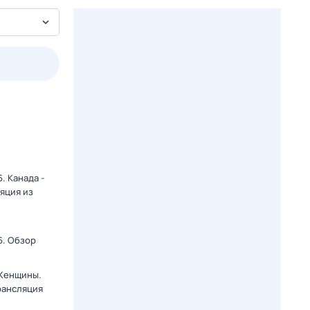
пт
1 авг,
сб
2 авг,
вс
3 авг,
пн
4 авг,
вт
Вчера
Сегод
. Канада -
яция из
6. Обзор
 Женщины.
рансляция