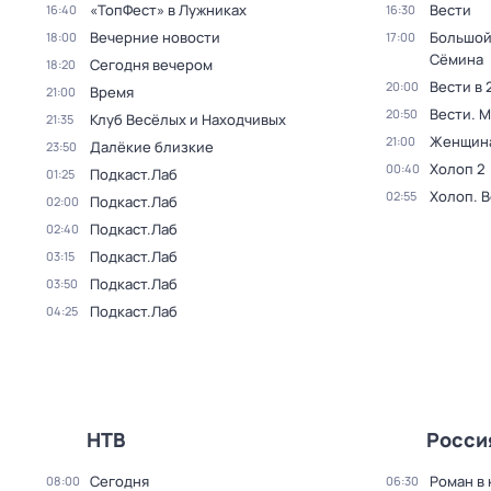
«ТопФест» в Лужниках
Вести
16:40
16:30
Вечерние новости
Большой
18:00
17:00
Сёмина
Сегодня вечером
18:20
Вести в 
20:00
Время
21:00
Вести. 
20:50
Клуб Весёлых и Находчивых
21:35
Женщина
21:00
Далёкие близкие
23:50
Холоп 2
00:40
Подкаст.Лаб
01:25
Холоп. 
02:55
Подкаст.Лаб
02:00
Подкаст.Лаб
02:40
Подкаст.Лаб
03:15
Подкаст.Лаб
03:50
Подкаст.Лаб
04:25
НТВ
Росси
Сегодня
Роман в
08:00
06:30