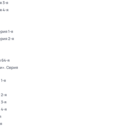
я 3-я
я 4-я
ерия 1-я
ерия 2-я
я 64-я
ди»
. Серия
 1-я
 2-я
 3-я
 4-я
я
-я