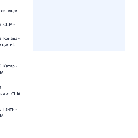
рансляция
. США -
. Канада -
яция из
. Катар -
ША
6.
ция из США
 Гаити -
ША