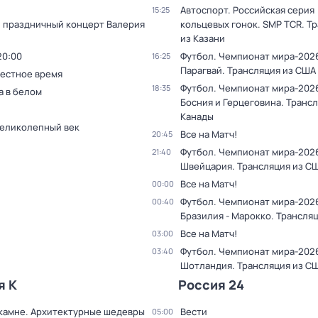
Автоспорт. Российская серия
15:25
 праздничный концерт Валерия
кольцевых гонок. SMP TCR. Т
из Казани
20:00
Футбол. Чемпионат мира-2026
16:25
Парагвай. Трансляция из США
Местное время
Футбол. Чемпионат мира-2026
18:35
 в белом
Босния и Герцеговина. Трансл
Канады
Великолепный век
Все на Матч!
20:45
Футбол. Чемпионат мира-2026
21:40
Швейцария. Трансляция из С
Все на Матч!
00:00
Футбол. Чемпионат мира-202
00:40
Бразилия - Марокко. Трансля
Все на Матч!
03:00
Футбол. Чемпионат мира-2026.
03:40
Шотландия. Трансляция из С
я К
Россия 24
 камне. Архитектурные шедевры
Вести
05:00