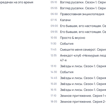
ередачах на это время
Взгляд русалки
. Сезон 1
. Сери
05:10
Взгляд русалки
. Сезон 1
. Сери
05:55
Православная энциклопедия
06:50
Калачи
07:15
Его бывшая, его настоящая
. С
09:00
Его бывшая, его настоящая
. С
09:55
Просто & вкусно
10:55
События
11:30
Смешите меня семеро!
. Сери
11:45
Анекдот-клуб «Нехмурые лю
12:35
47-я
Звёзды и лисы
. Сезон 1
. Серия
13:10
События
14:30
Звёзды и лисы
. Сезон 1
. Серия
14:45
Звёзды и лисы
. Сезон 1
. Серия
15:20
Звёзды и лисы
. Сезон 1
. Серия
16:15
Земное притяжение
. Серия 1-
17:10
Земное притяжение
. Серия 2
18:05