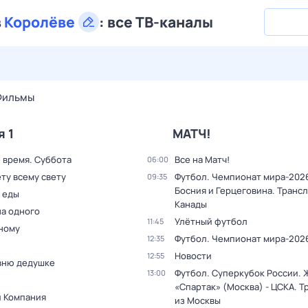
в
Королёве
:
все ТВ-каналы
27 июл,
пн
28 июл,
вт
29 июл,
ср
30 июл,
чт
31 июл,
Фильмы
я 1
МАТЧ!
 время. Суббота
Все на Матч!
06:00
ту всему свету
Футбол. Чемпионат мира-2026
09:35
Босния и Герцеговина. Трансл
 еды
Канады
на одного
Улётный футбол
11:45
дному
Футбол. Чемпионат мира-202
12:35
Новости
12:55
вню дедушке
Футбол. Суперкубок России.
13:00
«Спартак» (Москва) - ЦСКА. Т
и Компания
из Москвы