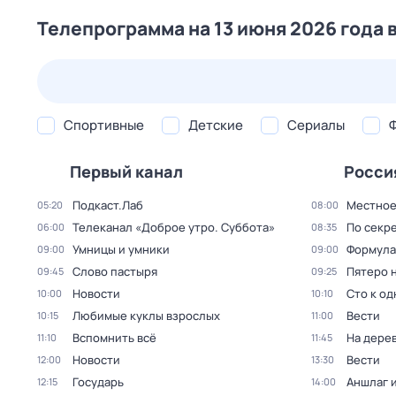
Телепрограмма на 13 июня 2026 года 
23 июл,
чт
24 июл,
пт
25 июл,
сб
26 июл,
вс
Спортивные
Детские
Сериалы
Первый канал
Росси
Подкаст.Лаб
Местное
05:20
08:00
Телеканал «Доброе утро. Суббота»
По секре
06:00
08:35
Умницы и умники
Формула
09:00
09:00
Слово пастыря
Пятеро 
09:45
09:25
Новости
Сто к о
10:00
10:10
Любимые куклы взрослых
Вести
10:15
11:00
Вспомнить всё
На дере
11:10
11:45
Новости
Вести
12:00
13:30
Государь
Аншлаг 
12:15
14:00