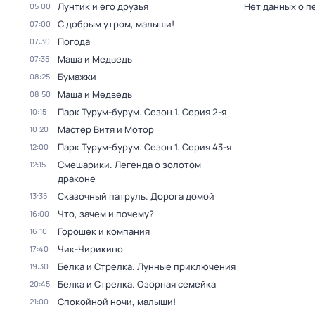
Лунтик и его друзья
Нет данных о п
05:00
С добрым утром, малыши!
07:00
Погода
07:30
Маша и Медведь
07:35
Бумажки
08:25
Маша и Медведь
08:50
Парк Турум-бурум
. Сезон 1
. Серия 2-я
10:15
Мастер Витя и Мотор
10:20
Парк Турум-бурум
. Сезон 1
. Серия 43-я
12:00
Смешарики. Легенда о золотом
12:15
драконе
Сказочный патруль. Дорога домой
13:35
Что, зачем и почему?
16:00
Горошек и компания
16:10
Чик-Чирикино
17:40
Белка и Стрелка. Лунные приключения
19:30
Белка и Стрелка. Озорная семейка
20:45
Спокойной ночи, малыши!
21:00