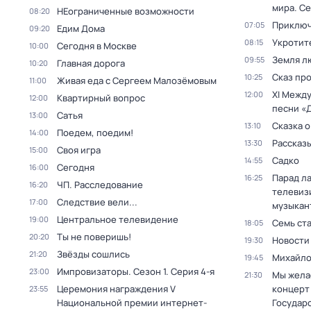
мира
. Се
НЕограниченные возможности
08:20
Приключ
07:05
Едим Дома
09:20
Укротит
08:15
Сегодня в Москве
10:00
Земля л
09:55
Главная дорога
10:20
Сказ про
10:25
Живая еда с Сергеем Малозёмовым
11:00
XI Межд
12:00
Квартирный вопрос
12:00
песни «
Сатья
13:00
Сказка о
13:10
Поедем, поедим!
14:00
Рассказы
13:30
Своя игра
15:00
Садко
14:55
Сегодня
16:00
Парад л
16:25
ЧП. Расследование
16:20
телевиз
Следствие вели...
17:00
музыкан
Центральное телевидение
19:00
Семь ст
18:05
Ты не поверишь!
20:20
Новости
19:30
Звёзды сошлись
21:20
Михайло
19:45
Импровизаторы
. Сезон 1
. Серия 4-я
23:00
Мы жела
21:30
Церемония награждения V
концерт
23:55
Национальной премии интернет-
Государ