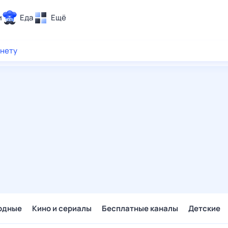
и
Еда
Ещё
Почта
рнету
ия и отдых
Поиск
Погода
ТВ-программа
и и тренды
 ситуации
 вместе
Помощь
одные
Кино и сериалы
Бесплатные каналы
Детские