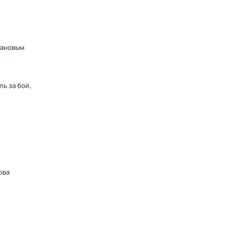
дановым
ь за бой,
ова