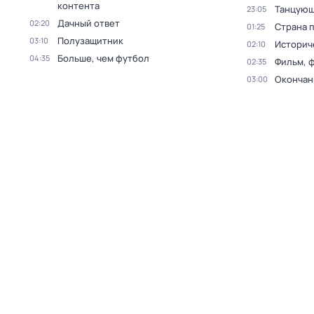
контента
Танцующ
23:05
Дачный ответ
02:20
Страна 
01:25
Полузащитник
03:10
Историч
02:10
Больше, чем футбол
04:35
Фильм, 
02:35
Окончан
03:00