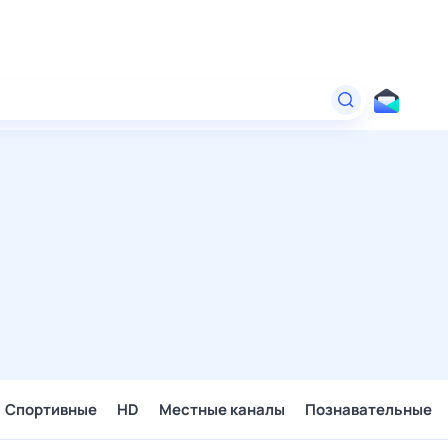
Спортивные
HD
Местные каналы
Познавательные