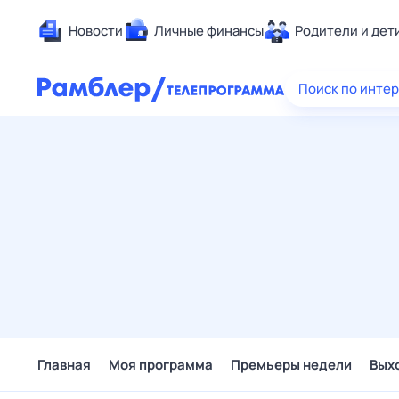
Новости
Личные финансы
Родители и дет
Здоровье
Поиск по инте
Развлечен
Дом и уют
Спорт
Карьера
Авто
Технологи
Жизненные
Сберегаем
Гороскопы
Главная
Моя программа
Премьеры недели
Вых