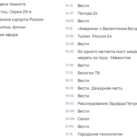
ая в темноте
Вести
14:12
птиц
. Серия 29-я
Погода 24
14:37
еские курорты России
Вести
15:00
фильм, фильм
«Америка» с Валентином Бог
15:16
ие эфира
Tucker. Россия 24
15:38
Вести
16:00
Из одного металла льют медал
16:02
медаль за труд - Мамонтов
Вести
17:00
Бесогон ТВ
17:10
Вести
18:12
Вести. Дежурная часть
18:22
Вести
19:00
Расследование Эдуарда Петр
19:02
Вести
20:00
Сенат
20:06
Вести
21:00
Городские технологии
21:15