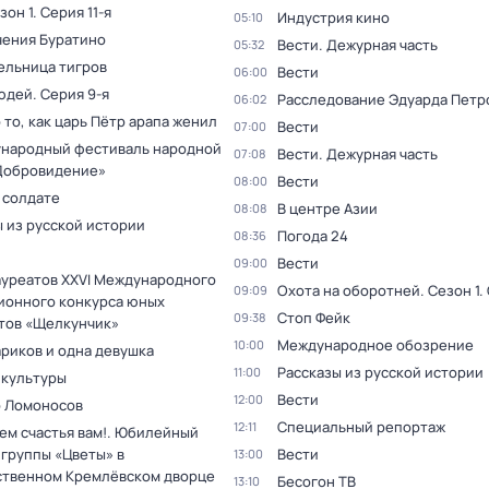
зон 1
. Серия 11-я
Индустрия кино
05:10
ения Буратино
Вести. Дежурная часть
05:32
ельница тигров
Вести
06:00
юдей
. Серия 9-я
Расследование Эдуарда Петр
06:02
 то, как царь Пётр арапа женил
Вести
07:00
ународный фестиваль народной
Вести. Дежурная часть
07:08
Добровидение»
Вести
08:00
 солдате
В центре Азии
08:08
 из русской истории
Погода 24
08:36
Вести
09:00
ауреатов XXVI Международного
Охота на оборотней
. Сезон 1
.
09:09
ионного конкурса юных
Стоп Фейк
09:38
тов «Щелкунчик»
Международное обозрение
10:00
ариков и одна девушка
Рассказы из русской истории
11:00
 культуры
Вести
12:00
 Ломоносов
Специальный репортаж
12:11
ем счастья вам!. Юбилейный
 группы «Цветы» в
Вести
13:00
ственном Кремлёвском дворце
Бесогон ТВ
13:10