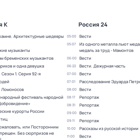
я К
Россия 24
 камне. Архитектурные шедевры
Вести
05:00
Из одного металла льют медал
05:07
кие музыканты
медаль за труд - Мамонтов
ам бременских музыкантов
Вести
06:00
ариков и одна девушка
Вести. Дежурная часть
06:22
. Сезон 1
. Серия 92-я
Вести
07:00
юдей
Расследование Эдуарда Петр
07:01
 Ломоносов
Вести
08:00
ународный фестиваль народной
Репортаж
08:17
Добровидение»
Репортаж
08:31
еские курорты России
Вести
09:00
птиц
Репортаж
09:11
ожаловать, или Посторонним
Рассказы из русской истории
10:00
спрещен. Без сюрпризов не
Вести
11:00
!