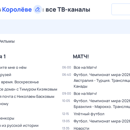
в
Королёве
:
все ТВ-каналы
27 июл,
пн
28 июл,
вт
29 июл,
ср
30 июл,
чт
31 июл,
Фильмы
я 1
МАТЧ!
ите мне о нём
Все на Матч!
06:00
друзей
Футбол. Чемпионат мира-202
06:40
Австралия - Турция. Трансляц
 время. Воскресенье
Канады
все дома» с Тимуром Кизяковым
Все на Матч!
09:00
я почта с Николаем Басковым
Футбол. Чемпионат мира-202
10:05
дному
Бразилия - Марокко. Трансля
Улётный футбол
12:15
оенкоры
Футбол. Чемпионат мира-202
13:05
 из русской истории
Новости
13:35