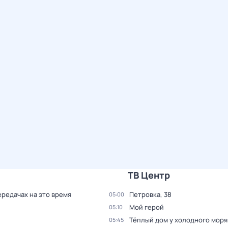
ТВ Центр
ередачах на это время
Петровка, 38
05:00
Мой герой
05:10
Тёплый дом у холодного моря
05:45