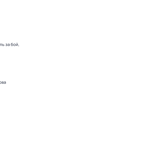
ь за бой,
ова