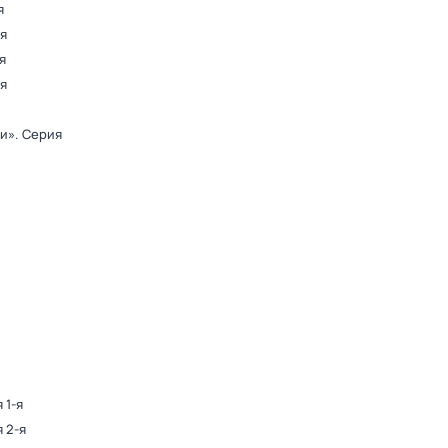
я
-я
я
-я
ди»
. Серия
 1-я
я 2-я