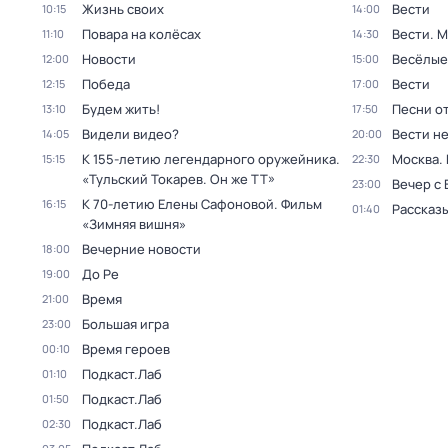
Жизнь своих
Вести
10:15
14:00
Повара на колёсах
Вести. 
11:10
14:30
Новости
Весёлые
12:00
15:00
Победа
Вести
12:15
17:00
Будем жить!
Песни о
13:10
17:50
Видели видео?
Вести н
14:05
20:00
К 155-летию легендарного оружейника.
Москва.
15:15
22:30
«Тульский Токарев. Он же ТТ»
Вечер с
23:00
К 70-летию Елены Сафоновой. Фильм
16:15
Рассказы
01:40
«Зимняя вишня»
Вечерние новости
18:00
До Ре
19:00
Время
21:00
Большая игра
23:00
Время героев
00:10
Подкаст.Лаб
01:10
Подкаст.Лаб
01:50
Подкаст.Лаб
02:30