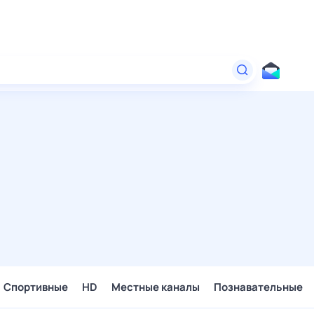
Спортивные
HD
Местные каналы
Познавательные