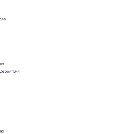
ова
лю
 Серия 13-я
лю