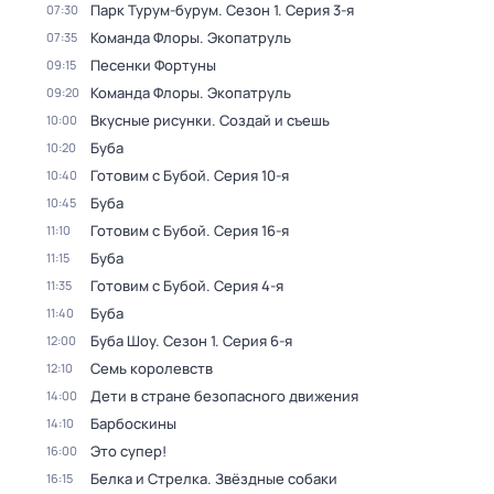
Парк Турум-бурум
. Сезон 1
. Серия 3-я
07:30
Команда Флоры. Экопатруль
07:35
Песенки Фортуны
09:15
Команда Флоры. Экопатруль
09:20
Вкусные рисунки. Создай и съешь
10:00
Буба
10:20
Готовим с Бубой
. Серия 10-я
10:40
Буба
10:45
Готовим с Бубой
. Серия 16-я
11:10
Буба
11:15
Готовим с Бубой
. Серия 4-я
11:35
Буба
11:40
Буба Шоу
. Сезон 1
. Серия 6-я
12:00
Семь королевств
12:10
Дети в стране безопасного движения
14:00
Барбоскины
14:10
Это супер!
16:00
Белка и Стрелка. Звёздные собаки
16:15