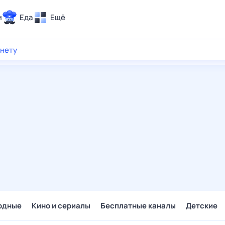
и
Еда
Ещё
Почта
рнету
ия и отдых
Поиск
Погода
ТВ-программа
и и тренды
 ситуации
 вместе
Помощь
одные
Кино и сериалы
Бесплатные каналы
Детские