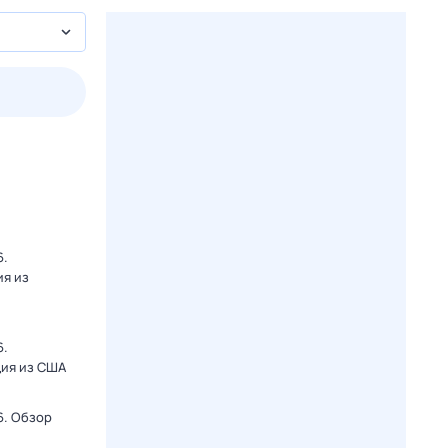
пт
1 авг,
сб
2 авг,
вс
3 авг,
пн
4 авг,
вт
Вчера
Сегод
6.
ия из
6.
ция из США
6. Обзор