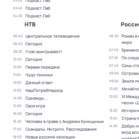
Подкаст.Лаб
03:05
Подкаст.Лаб
03:40
Подкаст.Лаб
04:20
НТВ
Росси
Центральное телевидение
Роман в
06:40
06:30
мира
Сегодня
08:00
Бременс
07:05
У нас выигрывают!
08:20
По след
07:25
Сегодня
10:00
Семь ст
07:45
Первая передача
10:20
Острова
09:05
Чудо техники
11:00
Земля л
09:50
Дачный ответ
12:00
Михайло
10:20
НашПотребНадзор
13:00
XI Межд
12:00
Однажды...
14:00
песни «
Своя игра
15:00
Историч
13:20
Сегодня
16:00
Страна 
13:55
Человек в праве с Андреем Куницыным
16:20
Добро п
14:35
Скандалы. Интриги. Расследования
17:00
вход во
Новые русские сенсации
18:00
можете?