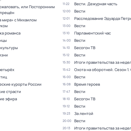
Вести. Дежурная часть
11:22
ожаловать, или Посторонним
Вести
12:00
спрещён
Расследование Эдуарда Петр
12:01
а мира» с Михаилом
уком
Вести
13:00
ка романса
Парламентский час
13:10
ицы
Вести
14:00
 культуры
Бесогон ТВ
14:10
изни
Вести
15:12
Итоги правительства за неде
15:30
четырёх
Охота на оборотней
. Сезон 1
.
15:42
птиц
Вести
16:00
еские курорты России
Время героев
16:08
ие страсти
Вести
17:47
ие эфира
Бесогон ТВ
18:10
Вести
19:12
За лентой
19:23
Вести
20:00
Итоги правительства за неде
20:13