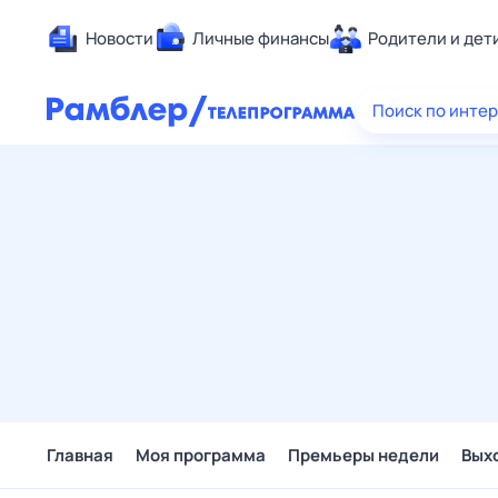
Новости
Личные финансы
Родители и дет
Здоровье
Поиск по инте
Развлечен
Дом и уют
Спорт
Карьера
Авто
Технологи
Жизненные
Сберегаем
Гороскопы
Главная
Моя программа
Премьеры недели
Вых