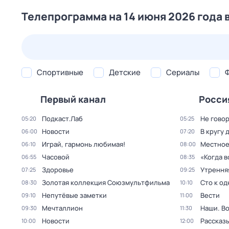
Телепрограмма на 14 июня 2026 года 
23 июл,
чт
24 июл,
пт
25 июл,
сб
26 июл,
вс
Спортивные
Детские
Сериалы
Первый канал
Росси
Подкаст.Лаб
Не говор
05:20
05:25
Новости
В кругу 
06:00
07:20
Играй, гармонь любимая!
Местное
06:10
08:00
Часовой
«Когда 
06:55
08:35
Здоровье
Утрення
07:25
09:25
Золотая коллекция Союзмультфильма
Сто к о
08:30
10:10
Непутёвые заметки
Вести
09:10
11:00
Мечталлион
Наши. В
09:30
11:30
Новости
Рассказы
10:00
12:00