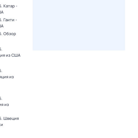
. Катар -
ША
 Гаити -
ША
6. Обзор
6.
ция из США
6.
яция из
6.
ия из
6. Швеция
ки