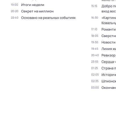
Итоги недели
19:00
Добро п
15:15
Секрет на миллион
вход во
20:20
Основано на реальных событиях
«Картин
22:40
16:30
Ковальч
Романти
17:10
Сверстн
18:05
Новости
19:30
Линия ж
19:45
Ревизор
20:40
Сердца 
23:55
Страна 
01:25
Историч
02:05
Шпионск
02:35
Окончан
03:00