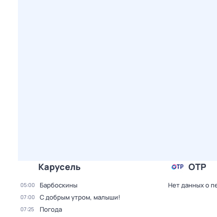
Карусель
ОТР
Барбоскины
Нет данных о п
05:00
С добрым утром, малыши!
07:00
Погода
07:25