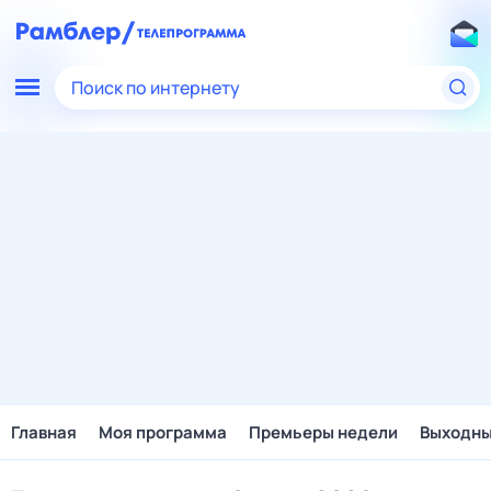
Поиск по интернету
Главная
Моя программа
Премьеры недели
Выходн