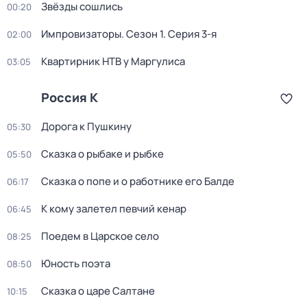
Звёзды сошлись
00:20
Импровизаторы
. Сезон 1
. Серия 3-я
02:00
Квартирник НТВ у Маргулиса
03:05
Россия К
Дорога к Пушкину
05:30
Сказка о рыбаке и рыбке
05:50
Сказка о попе и о работнике его Балде
06:17
К кому залетел певчий кенар
06:45
Поедем в Царское село
08:25
Юность поэта
08:50
Сказка о царе Салтане
10:15