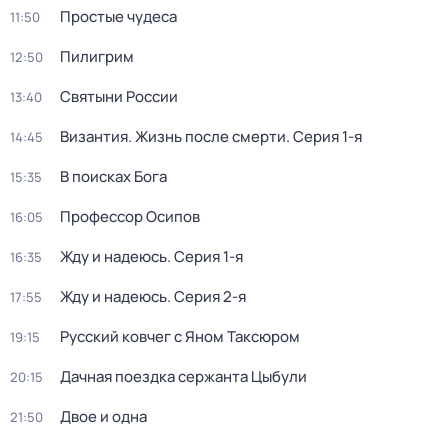
Простые чудеса
11:50
Пилигрим
12:50
Святыни России
13:40
Византия. Жизнь после смерти
. Серия 1-я
14:45
В поисках Бога
15:35
Профессор Осипов
16:05
Жду и нaдeюсь
. Серия 1-я
16:35
Жду и нaдeюсь
. Серия 2-я
17:55
Русский ковчег с Яном Таксюром
19:15
Дачная поездка сержанта Цыбули
20:15
Двое и одна
21:50