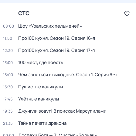
СТС
Шоу «Уральских пельменей»
08:00
Про100 кухня
. Сезон 19
. Серия 16-я
11:50
Про100 кухня
. Сезон 19
. Серия 17-я
12:30
100 мест, где поесть
13:00
Чем заняться в выходные
. Сезон 1
. Серия 9-я
15:00
Пушистые каникулы
15:30
Улётные каникулы
17:45
Джунгли зовут! В поисках Марсупилами
19:35
Тайна печати дракона
21:35
Доспехи Бога — 3: Миссия «Зодиак»
00:00