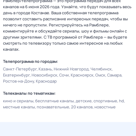
Рамблер/телепрограмма — это программа передач для всех
каналов на 6 июня 2026 года. Узнайте, что будут показывать весь
день в городе Костанае. Ваша собственная телепрограмма
позволит составить расписание интересных передач, чтобы вы
ничего не пропустили. Регистрируйтесь на Рамблере,
комментируйте и обсуждайте сериалы, шоу и фильмы онлайн с
другими зрителями. С ТВ программой от Рамблера — вы будете
смотреть по телевизору только самое интересное на любых
каналах.
Телепрограмма по городам:
Санкт-Петербург
Казань
Нижний Новгород
Челябинск
Екатеринбург
Новосибирск
Сочи
Красноярск
Омск
Самара
Ростов-на-Дону
Краснодар
Телеканалы по тематикам:
кино и сериалы
бесплатные каналы
детские
спортивные
hd
местные каналы
познавательные
20 каналов
новостные