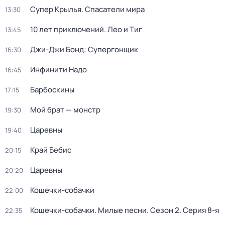
Супер Крылья. Спасатели мира
13:30
10 лет приключений. Лео и Тиг
13:45
Джи-Джи Бонд: Супергонщик
16:30
Инфинити Надо
16:45
Барбоскины
17:15
Мой брат — монстр
19:30
Царевны
19:40
Край Бебис
20:15
Царевны
20:20
Кошечки-собачки
22:00
Кошечки-собачки. Милые песни
. Сезон 2
. Серия 8-я
22:35