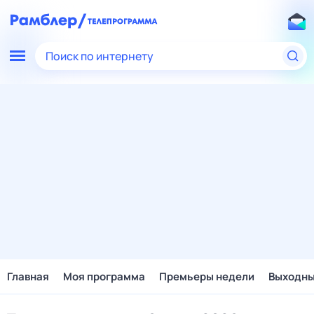
Поиск по интернету
Главная
Моя программа
Премьеры недели
Выходн