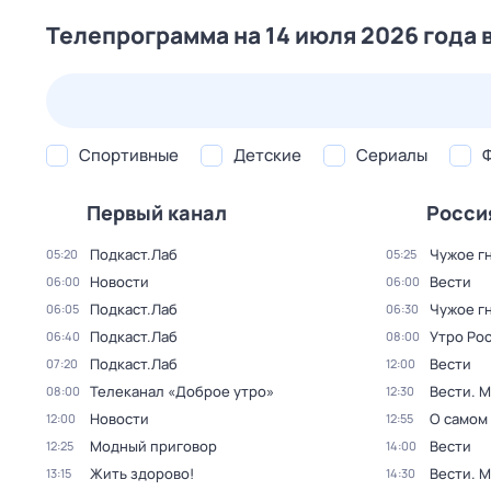
Телепрограмма на 14 июля 2026 года 
24 июл,
пт
25 июл,
сб
26 июл,
вс
27 июл,
пн
Спортивные
Детские
Сериалы
Первый канал
Росси
Подкаст.Лаб
Чужое г
05:20
05:25
Новости
Вести
06:00
06:00
Подкаст.Лаб
Чужое г
06:05
06:30
Подкаст.Лаб
Утро Ро
06:40
08:00
Подкаст.Лаб
Вести
07:20
12:00
Телеканал «Доброе утро»
Вести. 
08:00
12:30
Новости
О самом
12:00
12:55
Модный приговор
Вести
12:25
14:00
Жить здорово!
Вести. 
13:15
14:30