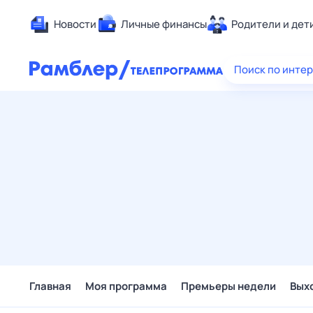
Новости
Личные финансы
Родители и дет
Здоровье
Поиск по инте
Развлечен
Дом и уют
Спорт
Карьера
Авто
Технологи
Жизненные
Сберегаем
Гороскопы
Главная
Моя программа
Премьеры недели
Вых