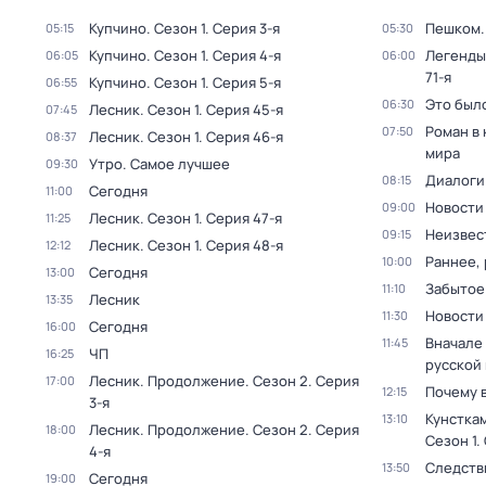
Купчино
. Сезон 1
. Серия 3-я
Пешком..
05:15
05:30
Купчино
. Сезон 1
. Серия 4-я
Легенды
06:05
06:00
71-я
Купчино
. Сезон 1
. Серия 5-я
06:55
Это был
06:30
Лесник
. Сезон 1
. Серия 45-я
07:45
Роман в
07:50
Лесник
. Сезон 1
. Серия 46-я
08:37
мира
Утро. Самое лучшее
09:30
Диалоги
08:15
Сегодня
11:00
Новости
09:00
Лесник
. Сезон 1
. Серия 47-я
11:25
Неизвес
09:15
Лесник
. Сезон 1
. Серия 48-я
12:12
Раннее, 
10:00
Сегодня
13:00
Забытое
11:10
Лесник
13:35
Новости
11:30
Сегодня
16:00
Вначале 
11:45
ЧП
16:25
русской
Лесник. Продолжение
. Сезон 2
. Серия
17:00
Почему 
12:15
3-я
Кунстка
13:10
Лесник. Продолжение
. Сезон 2
. Серия
18:00
Сезон 1
.
4-я
Следств
13:50
Сегодня
19:00