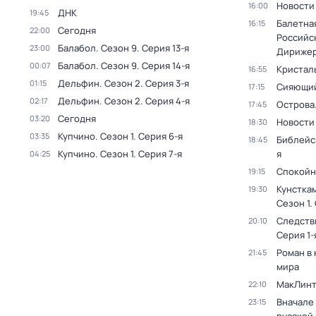
Новости
16:00
ДНК
19:45
Балетна
16:15
Сегодня
22:00
Российс
Балабол
. Сезон 9
. Серия 13-я
23:00
Дирижер
Балабол
. Сезон 9
. Серия 14-я
00:07
Кристал
16:55
Дельфин
. Сезон 2
. Серия 3-я
01:15
Сияющий
17:15
Дельфин
. Сезон 2
. Серия 4-я
02:17
Острова
17:45
Сегодня
03:20
Новости
18:30
Купчино
. Сезон 1
. Серия 6-я
03:35
Библейс
18:45
Купчино
. Сезон 1
. Серия 7-я
я
04:25
Спокойн
19:15
Кунстка
19:30
Сезон 1
.
Следств
20:10
Серия 1-
Роман в
21:45
мира
МакЛинт
22:10
Вначале 
23:15