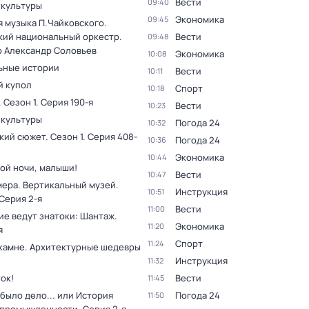
Вести
09:40
 культуры
Экономика
09:45
я музыка П.Чайковского.
кий национальный оркестр.
Вести
09:48
 Александр Соловьев
Экономика
10:08
ьные истории
Вести
10:11
 купол
Спорт
10:18
. Сезон 1
. Серия 190-я
Вести
10:23
 культуры
Погода 24
10:32
кий сюжет
. Сезон 1
. Серия 408-
Погода 24
10:36
Экономика
10:44
ой ночи, малыши!
Вести
10:47
мера. Вертикальный музей
.
Инструкция
10:51
 Серия 2-я
Вести
11:00
ие ведут знатоки: Шантаж
.
Экономика
11:20
я
Спорт
11:24
 камне. Архитектурные шедевры
Инструкция
11:32
ок!
Вести
11:45
было дело... или История
Погода 24
11:50