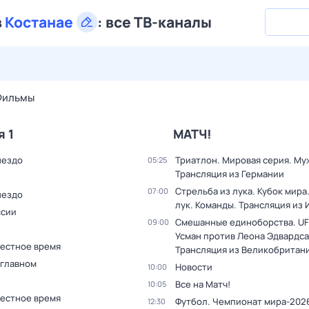
в
Костанае
:
все ТВ-каналы
28 июл,
вт
29 июл,
ср
30 июл,
чт
31 июл,
пт
1 авг,
сб
Фильмы
я 1
МАТЧ!
нездо
Триатлон. Мировая серия. Му
05:25
Трансляция из Германии
Стрельба из лука. Кубок мира
07:00
нездо
лук. Команды. Трансляция из
ссии
Смешанные единоборства. UF
09:00
Усман против Леона Эдвардса
Местное время
Трансляция из Великобритан
 главном
Новости
10:00
Все на Матч!
10:05
Местное время
Футбол. Чемпионат мира-2026
12:30