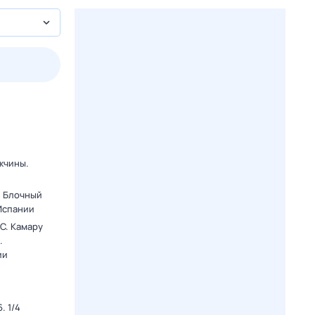
2 авг,
вс
3 авг,
пн
4 авг,
вт
5 авг,
ср
Вчера
Сегодня
жчины.
. Блочный
 Испании
C. Камару
.
ии
. 1/4