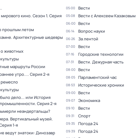
.
Вести
05:00
 мирового кино
. Сезон 1
. Серия
Вести с Алексеем Казаковым
05:08
Вести
06:00
о прошлым летом
Вопрос науки
06:14
 камне. Архитектурные шедевры
За лентой
06:26
Вести
07:00
 о животных
Городские технологии
07:16
 культуры
Вести. Дежурная часть
07:31
тные маршруты России
Вести
08:00
раннее утро...
. Серия 2-я
Парламентский час
08:05
 ремесло
Исторические хроники
08:53
 культуры
Вести
09:00
было дело... или История
Экономика
09:07
 промышленности
. Серия 2-я
Вести
09:10
вымерли неандертальцы?
Спорт
09:31
мера. Вертикальный музей
.
Погода 24
09:35
 Серия 1-я
Погода 24
09:39
ие ведут знатоки: Динозавр