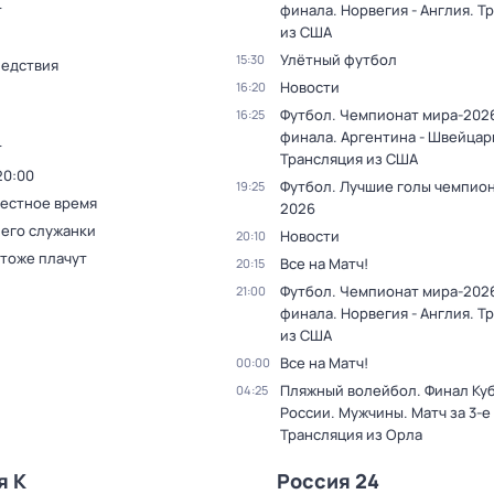
т
финала. Норвегия - Англия. Т
из США
Улётный футбол
15:30
ледствия
Новости
16:20
Футбол. Чемпионат мира-2026
16:25
финала. Аргентина - Швейцар
т
Трансляция из США
20:00
Футбол. Лучшие голы чемпио
19:25
Местное время
2026
 его служанки
Новости
20:10
 тоже плачут
Все на Матч!
20:15
Футбол. Чемпионат мира-2026
21:00
финала. Норвегия - Англия. Т
из США
Все на Матч!
00:00
Пляжный волейбол. Финал Ку
04:25
России. Мужчины. Матч за 3-е
Трансляция из Орла
я К
Россия 24