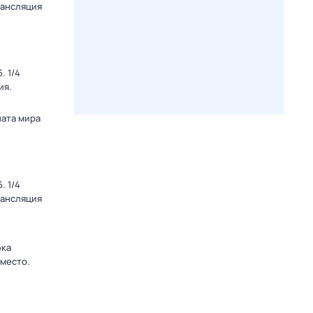
рансляция
. 1/4
ия.
ната мира
. 1/4
рансляция
бка
 место.