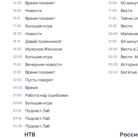
Время покажет
60 мину
14:00
15:00
Новости
Вести
15:00
17:00
Время покажет
Тайны с
15:15
17:30
Большая игра
Вести
17:00
19:30
Новости
Малахов
18:00
20:00
Давай поженимся!
60 мину
18:15
21:00
Мужское/Женское
Вести в 
19:05
23:00
Большая игра
Вести. 
20:00
00:10
Вечерние новости
История
21:00
00:30
Время покажет
Богатые
21:30
02:40
Пусть говорят
22:50
Время
00:00
Работа над ошибками
01:00
Большая игра
02:00
Подкаст.Лаб
03:10
Подкаст.Лаб
03:55
Подкаст.Лаб
04:30
НТВ
Росси