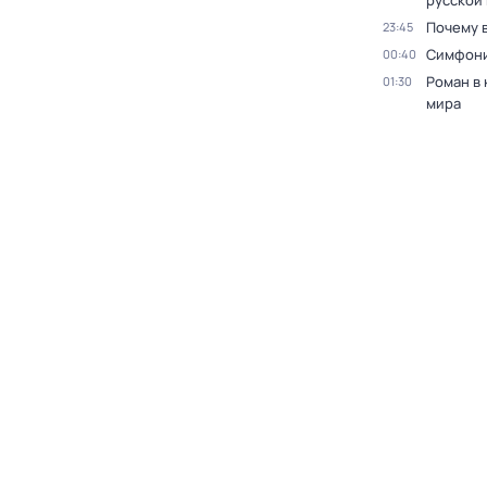
русской
Почему 
23:45
Симфони
00:40
Роман в
01:30
мира