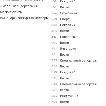
 промышленности
. Серия 2-я
Погода 24
11:54
вымерли неандертальцы?
Вести
11:57
ческие сюиты
Экономика
12:24
 камне. Архитектурные шедевры
Спорт
12:29
Погода 24
12:42
Вести
12:45
Новороссия
13:33
Вести
14:00
5-я студия
14:01
Вести
14:31
Специальный репортаж
14:55
Вести
15:00
Погода 24
15:29
Вести
15:41
Специальный репортаж
15:48
Вести
16:00
Инструкция
16:54
Вести
17:00