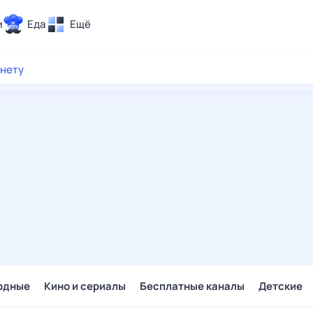
и
Еда
Ещё
Почта
рнету
ия и отдых
Поиск
Погода
ТВ-программа
и и тренды
 ситуации
 вместе
Помощь
одные
Кино и сериалы
Бесплатные каналы
Детские