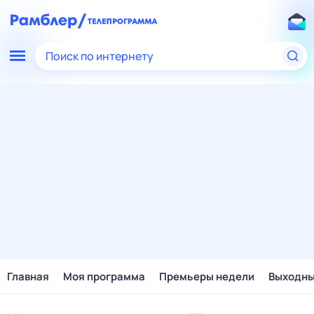
Поиск по интернету
Главная
Моя программа
Премьеры недели
Выходн