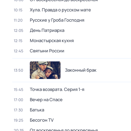
Хула. Правда о русском мате
10:15
Русские у Гроба Господня
11:20
День Патриарха
12:05
Монастырская кухня
12:15
Святыни России
12:45
Законный брак
13:50
Точка возврата
. Серия 1-я
15:45
Вечер на Спасе
17:00
Батька
17:30
Бесогон TV
19:25
От воскресенья до воскресенья
20:35