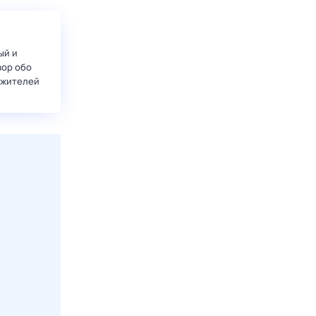
ый и
вор обо
 жителей