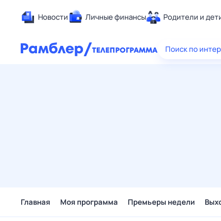
Новости
Личные финансы
Родители и дет
Здоровье
Поиск по инте
Развлечен
Дом и уют
Спорт
Карьера
Авто
Технологи
Жизненные
Сберегаем
Гороскопы
Главная
Моя программа
Премьеры недели
Вых