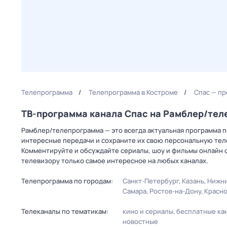
Телепрограмма
Телепрограмма в Костроме
Спас — пр
ТВ-программа канала Спас на Рамблер/те
Рамблер/телепрограмма — это всегда актуальная программа пе
интересные передачи и сохраните их свою персональную телеп
Комментируйте и обсуждайте сериалы, шоу и фильмы онлайн с
телевизору только самое интересное на любых каналах.
Телепрограмма по городам:
Санкт-Петербург
Казань
Нижни
Самара
Ростов-на-Дону
Красн
Телеканалы по тематикам:
кино и сериалы
бесплатные ка
новостные