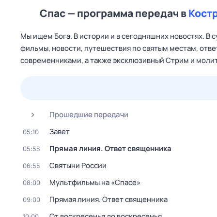
Спас — программа передач в
Кост
Мы ищем Бога. В истории и в сегодняшних новостях. В 
фильмы, новости, путешествия по святым местам, отве
современниками, а также эксклюзивный Стрим и молит
23 июл,
чт
24 июл,
пт
25 июл,
сб
26 июл,
вс
Прошедшие передачи
Зaвeт
05:10
Прямая линия. Ответ священника
05:55
Святыни России
06:55
Мультфильмы на «Спасе»
08:00
Прямая линия. Ответ священника
09:00
От воскресенья до воскресенья
10:00