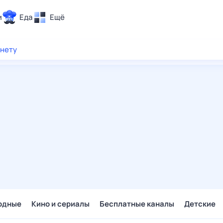
и
Еда
Ещё
Почта
рнету
ия и отдых
Поиск
Погода
ТВ-программа
и и тренды
 ситуации
 вместе
Помощь
одные
Кино и сериалы
Бесплатные каналы
Детские