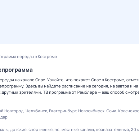
ограмма передач в Костроме
лепрограмма
редач на канале Спас. Узнайте, что покажет Спас в Костроме, отмет
рограмму. Здесь вы найдете расписание на сегодня, на завтра и на
 другими зрителями. ТВ программа от Рамблера — ваш способ смотр
й Новгород
Челябинск
Екатеринбург
Новосибирск
Сочи
Краснояр
одар
налы
детские
спортивные
hd
местные каналы
познавательные
20 