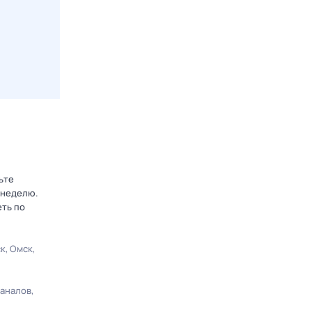
ьте
 неделю.
еть по
ск
Омск
каналов