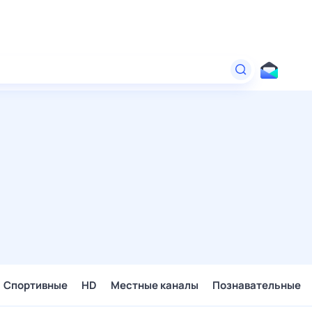
Спортивные
HD
Местные каналы
Познавательные