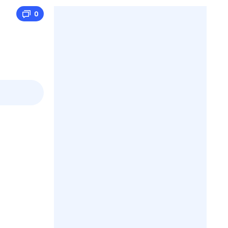
0
пт
1 авг,
сб
2 авг,
вс
3 авг,
пн
4 авг,
вт
Вчера
Сегод