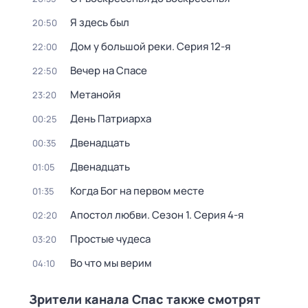
Я здесь был
20:50
Дом у большой реки
. Серия 12-я
22:00
Вечер на Спасе
22:50
Mетанoйя
23:20
День Патриарха
00:25
Двенадцать
00:35
Двенадцать
01:05
Когда Бог на первом месте
01:35
Апостол любви
. Сезон 1
. Серия 4-я
02:20
Простые чудеса
03:20
Во что мы верим
04:10
Зрители канала Спас также смотрят