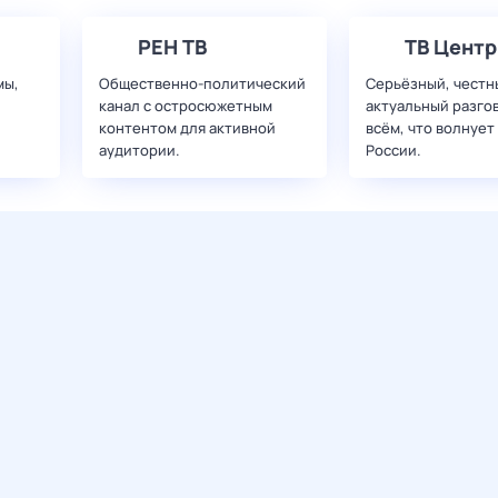
РЕН ТВ
ТВ Центр
мы,
Общественно-политический
Серьёзный, честн
канал с остросюжетным
актуальный разго
контентом для активной
всём, что волнует
аудитории.
России.