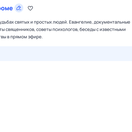
роме
судьбах святых и простых людей. Евангелие, документальные
ты священников, советы психологов, беседы с известными
вы в прямом эфире.
27 июл,
пн
28 июл,
вт
29 июл,
ср
30 июл,
чт
31 июл,