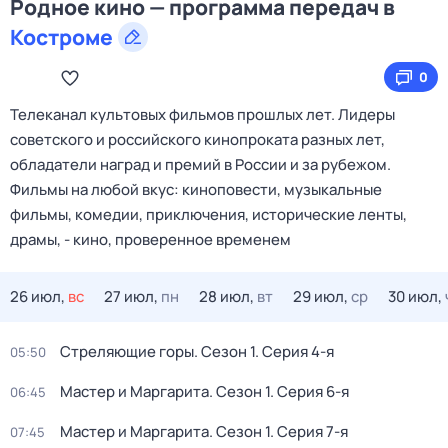
Родное кино — программа передач в
Костроме
0
Телеканал культовых фильмов прошлых лет. Лидеры
советского и российского кинопроката разных лет,
обладатели наград и премий в России и за рубежом.
Фильмы на любой вкус: киноповести, музыкальные
фильмы, комедии, приключения, исторические ленты,
драмы, - кино, проверенное временем
26 июл,
вс
27 июл,
пн
28 июл,
вт
29 июл,
ср
30 июл,
Стреляющие горы
. Сезон 1
. Серия 4-я
05:50
Мастер и Маргарита
. Сезон 1
. Серия 6-я
06:45
Мастер и Маргарита
. Сезон 1
. Серия 7-я
07:45