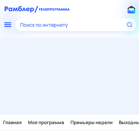
Поиск по интернету
Главная
Моя программа
Премьеры недели
Выходн