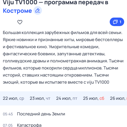
Viju TV1000 — программа передач в
Костроме
1
Большая коллекция зарубежных фильмов для всей семьи.
Яркие новинки и признанные хиты, мировые бестселлеры
и фестивальное кино. Уморительные комедии,
фантастические боевики, запутанные детективы,
голливудские драмы и полнометражная анимация. Тысячи
фильмов, которые покорили сердца миллионов. Тысячи
историй, ставших настоящим откровением. Тысячи
эмоций, которые вы испытаете вместе с viju TV1000
22 июл,
ср
23 июл,
чт
24 июл,
пт
25 июл,
сб
26 июл,
Последний день Земли
05:45
Катастрофа
07:05