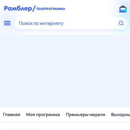
Поиск по интернету
Главная
Моя программа
Премьеры недели
Выходн