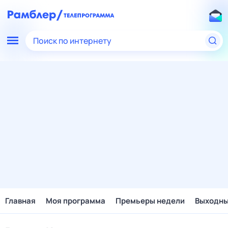
Поиск по интернету
Главная
Моя программа
Премьеры недели
Выходн