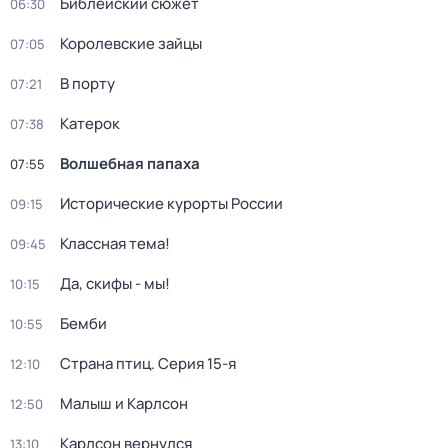
Библейский сюжет
06:30
Королевские зайцы
07:05
В порту
07:21
Катерок
07:38
Волшебная папаха
07:55
Исторические курорты России
09:15
Классная тема!
09:45
Да, скифы - мы!
10:15
Бемби
10:55
Страна птиц
. Серия 15-я
12:10
Малыш и Карлсон
12:50
Карлсон вернулся
13:10