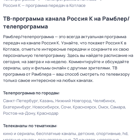
Россия К — программа передач в Котласе
ТВ-программа канала Россия К на Рамблер/
телепрограмма
Рамблер/телепрограмма — это всегда актуальная программа
передач на канале Россия К. Узнайте, что покажет Россия К в
Котласе, отметьте интересные передачи и сохраните их свою
персональную телепрограмму. Здесь вы найдете расписание на
сегодня, на завтра и на неделю. Комментируйте и обсуждайте
сериалы, шоу и фильмы онлайн с другими зрителями. ТВ
программа от Рамблера — ваш способ смотреть по телевизору
только самое интересное на любых каналах.
Телепрограмма по городам:
Санкт-Петербург
Казань
Нижний Новгород
Челябинск
Екатеринбург
Новосибирск
Сочи
Красноярск
Омск
Самара
Ростов-на-Дону
Краснодар
Телеканалы по тематикам:
кино и сериалы
бесплатные каналы
детские
спортивные
hd
местные каналы
познавательные
20 каналов
новостные