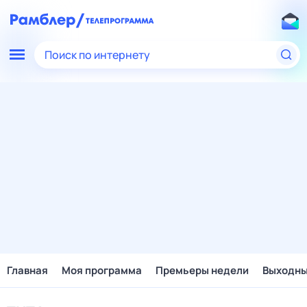
Поиск по интернету
Главная
Моя программа
Премьеры недели
Выходн