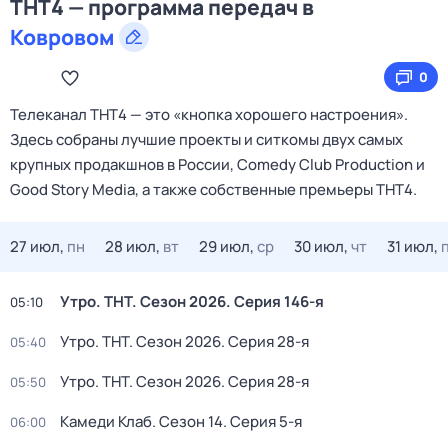
ТНТ4 — программа передач в
Ковровом
0
Телеканал ТНТ4 — это «кнопка хорошего настроения».
Здесь собраны лучшие проекты и ситкомы двух самых
крупных продакшнов в России, Comedy Club Production и
Good Story Media, а также собственные премьеры ТНТ4.
27 июл,
пн
28 июл,
вт
29 июл,
ср
30 июл,
чт
31 июл,
Утро. ТНТ
. Сезон 2026
. Серия 146-я
05:10
Утро. ТНТ
. Сезон 2026
. Серия 28-я
05:40
Утро. ТНТ
. Сезон 2026
. Серия 28-я
05:50
Камеди Клаб
. Сезон 14
. Серия 5-я
06:00