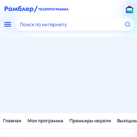
Поиск по интернету
Главная
Моя программа
Премьеры недели
Выходн