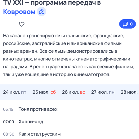
TV XXI — программа передач в
Ковровом
0
На канале транслируются итальянские, французские,
российские, австралийские и американские фильмы
разных времен. Все фильмы демонстрировались в
кинотеатрах, многие отмечены кинематографическими
наградами. В репертуаре канала есть как свежие фильмы,
так и уже вошедшие в историю кинематографа.
24 июл,
пт
25 июл,
сб
26 июл,
вс
27 июл,
пн
28 июл,
Тоня против всех
05:15
Хэппи-энд
07:00
Как я стал русским
08:50