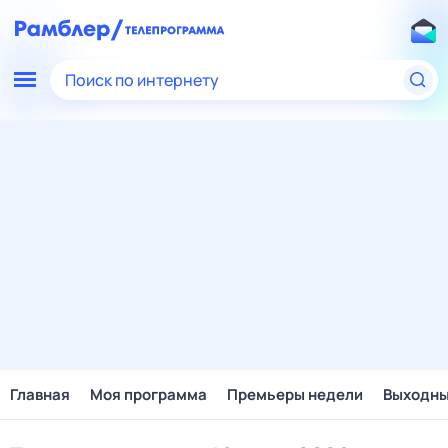
Поиск по интернету
Главная
Моя программа
Премьеры недели
Выходн