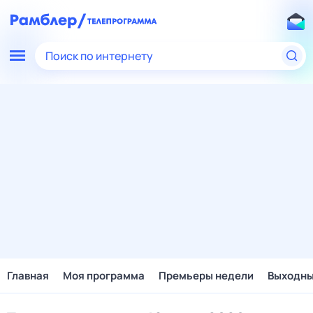
Поиск по интернету
Главная
Моя программа
Премьеры недели
Выходн