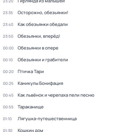
Гирлянда из малышей
23:20
Осторожно, обезьянки!
23:35
Как обезьянки обедали
23:40
Обезьянки, вперёд!
23:50
Обезьянки в опере
00:00
Обезьянки и грабители
00:10
Птичка Тари
00:20
Каникулы Бонифация
00:25
Как львёнок и черепаха пели песню
00:45
Тараканище
00:55
Лягушка-путешественница
01:10
Кошкин дом
01:30