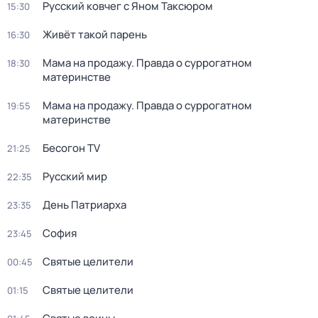
Русский ковчег с Яном Таксюром
15:30
Живёт такой парень
16:30
Мама на продажу. Правда о сyрpогатном
18:30
материнстве
Мама на продажу. Правда о сyрpогатном
19:55
материнстве
Бесогон TV
21:25
Русский мир
22:35
Дeнь Патриаpха
23:35
София
23:45
Святые целители
00:45
Святые целители
01:15