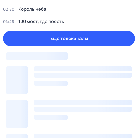
Король неба
02:50
100 мест, гдe поеcть
04:45
Еще телеканалы