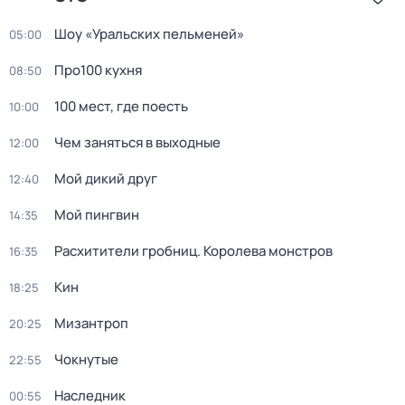
Шоу «Уральских пельменей»
05:00
Про100 кухня
08:50
100 мест, гдe поеcть
10:00
Чем заняться в выходные
12:00
Мой дикий друг
12:40
Мой пингвин
14:35
Расхитители гробниц. Королева монстров
16:35
Кин
18:25
Мизантроп
20:25
Чокнутые
22:55
Наследник
00:55