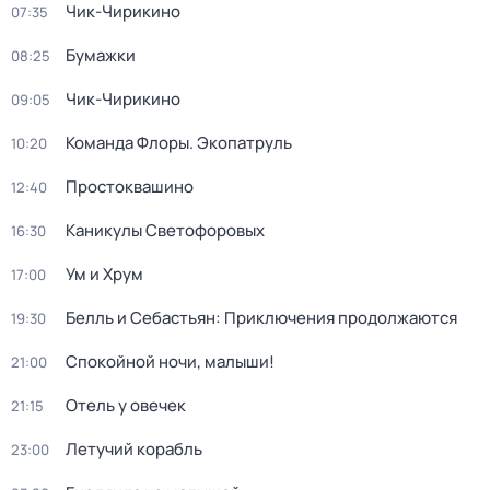
Чик-Чирикино
07:35
Бумажки
08:25
Чик-Чирикино
09:05
Команда Флоры. Экопатруль
10:20
Простоквашино
12:40
Каникулы Светофоровых
16:30
Ум и Хрум
17:00
Белль и Себастьян: Приключения продолжаются
19:30
Спокойной ночи, малыши!
21:00
Отель у овечек
21:15
Летучий корабль
23:00