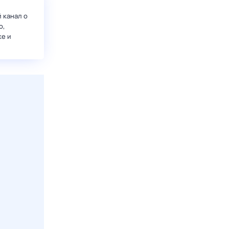
 канал о
о,
ке и