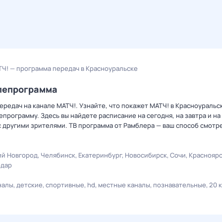
Ч! — программа передач в Красноуральске
елепрограмма
редач на канале МАТЧ!. Узнайте, что покажет МАТЧ! в Красноуральс
рограмму. Здесь вы найдете расписание на сегодня, на завтра и на
 другими зрителями. ТВ программа от Рамблера — ваш способ смотр
й Новгород
Челябинск
Екатеринбург
Новосибирск
Сочи
Краснояр
одар
налы
детские
спортивные
hd
местные каналы
познавательные
20 