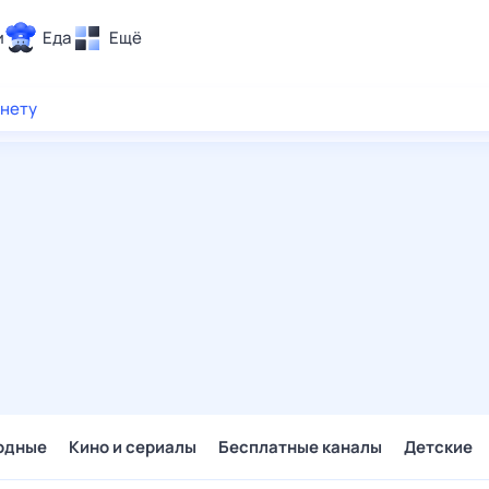
и
Еда
Ещё
Почта
рнету
ия и отдых
Поиск
Погода
ТВ-программа
и и тренды
 ситуации
 вместе
Помощь
одные
Кино и сериалы
Бесплатные каналы
Детские