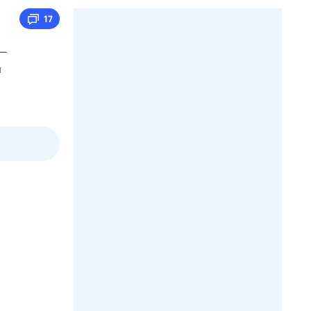
17
 —
и
3 авг,
пн
4 авг,
вт
5 авг,
ср
6 авг,
чт
Вчера
Сегодня