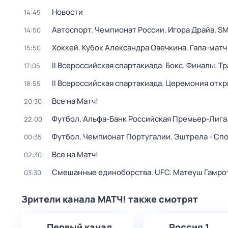
Новости
14:45
Автоспорт. Чемпионат России. Игора Драйв. SM
14:50
Хоккей. Кубок Александра Овечкина. Гала-матч
15:50
II Всероссийская спартакиада. Бокс. Финалы. Т
17:05
II Всероссийская спартакиада. Церемония откр
18:55
Все на Матч!
20:30
Футбол. Альфа-Банк Российская Премьер-Лига.
22:00
Футбол. Чемпионат Португалии. Эштрела - Сп
00:35
Все на Матч!
02:30
Смешанные единоборства. UFC. Матеуш Гамрот
03:30
Зрители канала МАТЧ! также смотрят
Первый канал
Россия 1