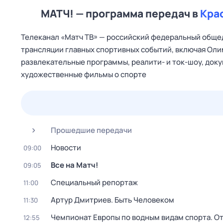
МАТЧ! — программа передач в
Кра
Телеканал «Матч ТВ» — российский федеральный общед
трансляции главных спортивных событий, включая Оли
развлекательные программы, реалити- и ток-шоу, док
художественные фильмы о спорте
25 июл,
сб
26 июл,
вс
27 июл,
пн
28 июл,
вт
Прошедшие передачи
Новости
09:00
Все на Матч!
09:05
Специальный репортаж
11:00
Артур Дмитриев. Быть Человеком
11:30
Чемпионат Европы по водным видам спорта. От
12:55