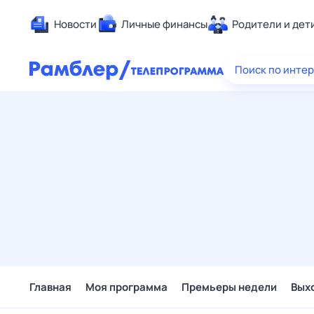
Новости
Личные финансы
Родители и дет
Здоровье
Поиск по инте
Развлечен
Дом и уют
Спорт
Карьера
Авто
Технологи
Жизненные
Сберегаем
Гороскопы
Главная
Моя программа
Премьеры недели
Вых