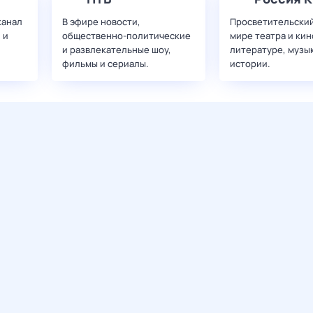
канал
В эфире новости,
Просветительский
 и
общественно-политические
мире театра и кин
и развлекательные шоу,
литературе, музы
фильмы и сериалы.
истории.