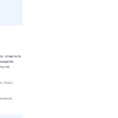
ке, отметьте
 неделю.
еть по
ск
Омск
каналов