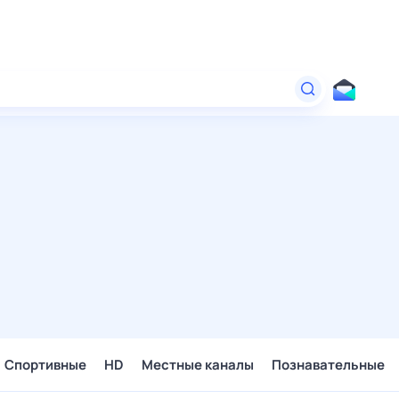
Спортивные
HD
Местные каналы
Познавательные