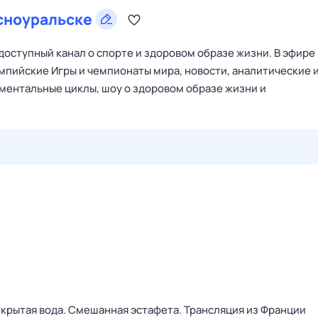
сноуральске
оступный канал о спорте и здоровом образе жизни. В эфире
мпийские Игры и чемпионаты мира, новости, аналитические 
ументальные циклы, шоу о здоровом образе жизни и
29 июл,
ср
30 июл,
чт
31 июл,
пт
1 авг,
сб
2 авг,
вс
крытая вода. Смешанная эстафета. Трансляция из Франции