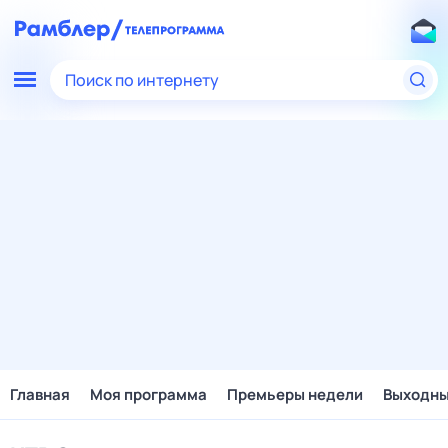
Поиск по интернету
Главная
Моя программа
Премьеры недели
Выходн