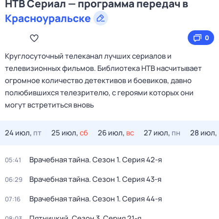
НТВ Сериал — программа передач в
Красноуральске
0
Круглосуточный телеканал лучших сериалов и
телевизионных фильмов. Библиотека НТВ насчитывает
огромное количество детективов и боевиков, давно
полюбившихся телезрителю, с героями которых они
могут встретиться вновь
24 июл,
пт
25 июл,
сб
26 июл,
вс
27 июл,
пн
28 июл,
Врачебная тайна
. Сезон 1
. Серия 42-я
05:41
Врачебная тайна
. Сезон 1
. Серия 43-я
06:29
Врачебная тайна
. Сезон 1
. Серия 44-я
07:16
Пятницкий
. Сезон 3
. Серия 21-я
08:03